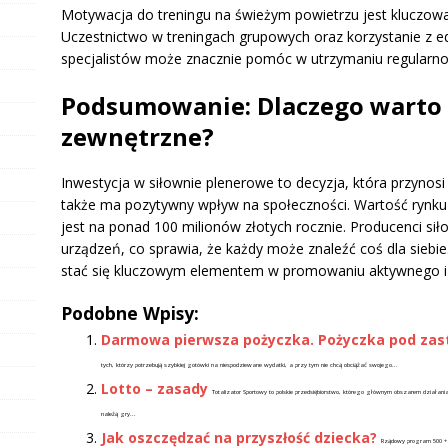
Motywacja do treningu na świeżym powietrzu jest kluczowa
Uczestnictwo w treningach grupowych oraz korzystanie z ed
specjalistów może znacznie pomóc w utrzymaniu regularno
Podsumowanie: Dlaczego warto 
zewnętrzne?
Inwestycja w siłownie plenerowe to decyzja, która przynosi
także ma pozytywny wpływ na społeczności. Wartość rynku
jest na ponad 100 milionów złotych rocznie. Producenci sił
urządzeń, co sprawia, że każdy może znaleźć coś dla siebi
stać się kluczowym elementem w promowaniu aktywnego i 
Podobne Wpisy:
Darmowa pierwsza pożyczka. Pożyczka pod za
tych, którzy potrzebują szybkiej gotówki na niespodziewane wydatki, a przy tym nie chcą obciążać swojego...
Lotto – zasady
Totalizator Sportowy to polskie przedsiębiorstwo, którego głównym obszarem działania 
należą gry...
Jak oszczędzać na przyszłość dziecka?
Rządowy program 500 + t