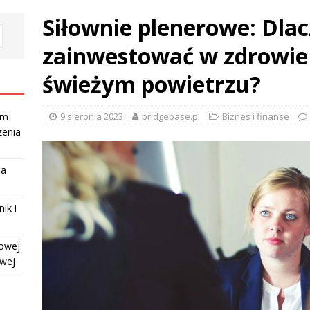
Siłownie plenerowe: Dla
zainwestować w zdrowie
świeżym powietrzu?
9 sierpnia 2023
bridgebase.pl
Biznes i finanse
am
zenia
la
ik i
owej:
owej