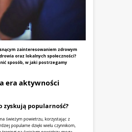
 rosnącym zainteresowaniem zdrowym
zdrowia oraz lokalnych społeczności?
enić sposób, w jaki postrzegamy
a era aktywności
go zyskują popularność?
na świeżym powietrzu, korzystając z
rdziej popularne dzięki wielu czynnikom,
ne treningi na świeżym powietrzu mogą