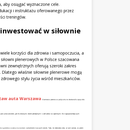
, aby osiągać wyznaczone cele.
ukacji i instruktażu oferowanego przez
ści treningów.
inwestować w siłownie
 wiele korzyści dla zdrowia i samopoczucia, a
 siłowni plenerowych w Polsce szacowana
owni zewnętrznych oferują szeroki zakres
e. Dlatego właśnie siłownie plenerowe mogą
zdrowego stylu życia wśród mieszkańców.
staw auta Warszawa
Darmowa pierwsza pożyczka to doskonała opcja dla
jest prowadzenie gier liczbowych, loterii pieniężnych i zakładów wzajemnych. Do najpopularniejszych
o ogromna szansa na wzrost zamożności naszych rodzin. Tyle, że niekoniecznie, w tym sensie, w jakim