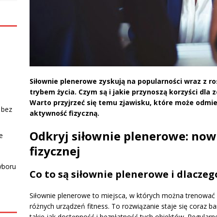
Siłownie plenerowe zyskują na popularności wraz z
trybem życia. Czym są i jakie przynoszą korzyści dla 
Warto przyjrzeć się temu zjawisku, które może odmi
 bez
aktywność fizyczną.
Odkryj siłownie plenerowe: now
e
fizycznej
yboru
Co to są siłownie plenerowe i dlacze
Siłownie plenerowe to miejsca, w których można trenować 
różnych urządzeń fitness. To rozwiązanie staje się coraz ba
takie jak dostępność i bezpłatność tych obiektów. Regular