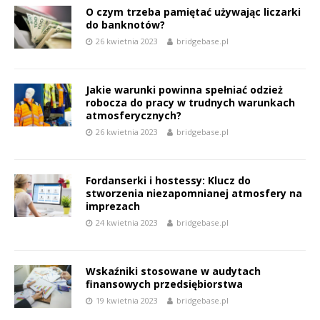
O czym trzeba pamiętać używając liczarki
do banknotów?
26 kwietnia 2023
bridgebase.pl
Jakie warunki powinna spełniać odzież
robocza do pracy w trudnych warunkach
atmosferycznych?
26 kwietnia 2023
bridgebase.pl
Fordanserki i hostessy: Klucz do
stworzenia niezapomnianej atmosfery na
imprezach
24 kwietnia 2023
bridgebase.pl
Wskaźniki stosowane w audytach
finansowych przedsiębiorstwa
19 kwietnia 2023
bridgebase.pl