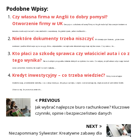
Podobne Wpisy:
Czy własna firma w Anglii to dobry pomysł?
Otworzenie firmy w UK
Decyzja o założeniu własnej firmy w Anglii może być kluczowym krokiem w
kierunku realizacji marzeń o niezależności zawodowej. Angielski rynek, pełen możliwości...
Niektóre dokumenty trzeba niszczyć
W dzisiejszym świecie, gdzie dane
osobowe i poufne informacje są na wagę złota, odpowiednie zarządzanie dokumentacją staje się kluczowe. Czy wiesz, że...
Kto płaci za szkodę sprawca czy właściciel auta i co z
tego wynika?
Nie w każdym przypadku robienie dobrych uczynków ma sens. Co więcej, przykładowo użyczając komuś
swój samochód, możemy nie wyjść na tym najlepiej....
Kredyt inwestycyjny – co trzeba wiedzieć?
Firmy rozważające
modernizację, przeniesienie siedziby, czy zakup nowego, drogiego sprzętu, często zastanawiają się, skąd pozyskać potrzebne środki.
Zdarza się, że przeznaczenie ich...
PREVIOUS
Jak wybrać najlepsze biuro rachunkowe? Kluczowe
czynniki, opinie i bezpieczeństwo danych
NEXT
Niezapomniany Sylwester: Kreatywne zabawy dla