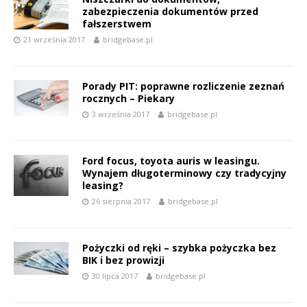
zabezpieczenia dokumentów przed
fałszerstwem
21 września 2017
bridgebase.pl
Porady PIT: poprawne rozliczenie zeznań
rocznych – Piekary
3 września 2017
bridgebase.pl
Ford focus, toyota auris w leasingu.
Wynajem długoterminowy czy tradycyjny
leasing?
26 sierpnia 2017
bridgebase.pl
Pożyczki od ręki – szybka pożyczka bez
BIK i bez prowizji
30 lipca 2017
bridgebase.pl