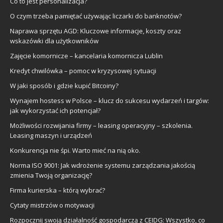
Co to jest personalizacja?
O czym trzeba pamiętać używając liczarki do banknotów?
Naprawa sprzętu AGD: Kluczowe informacje, koszty oraz
wskazówki dla użytkowników
Zajęcie komornicze – kancelaria komornicza Lublin
Kredyt chwilówka – pomoc w kryzysowej sytuacji
W jaki sposób i gdzie kupić Bitcoiny?
Wynajem hostess w Polsce – klucz do sukcesu wydarzeń i targów:
jak wykorzystać ich potencjał?
Możliwości rozwijania firmy – leasing operacyjny – szkolenia.
Leasing maszyn i urządzeń
Konkurencja nie śpi. Warto mieć na nią oko.
Norma ISO 9001: Jak wdrożenie systemu zarządzania jakością
zmienia Twoją organizację?
Firma kurierska – którą wybrać?
Cytaty mistrzów o motywacji
Rozpocznij swoją działalność gospodarczą z CEIDG: Wszystko, co