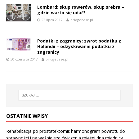
Lombard: skup rowerów, skup srebra –
gdzie warto się udać?
22 lipca 2017
bridgebase.pl
Podatki z zagranicy: zwrot podatku z
Holandii – odzyskiwanie podatku z
zagranicy
30 czerwca 2017
bridgebase.pl
OSTATNIE WPISY
Rehabilitacja po prostatektomii: harmonogram powrotu do
sprawności i najważniejsze ćwiczenia mięśni dna miednicy