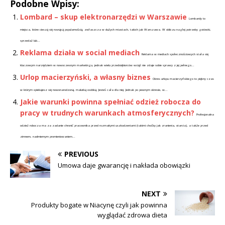
Podobne Wpisy:
Lombard – skup elektronarzędzi w Warszawie
Lombardy to
miejsca, które cieszą się rosnącą popularnością, zwłaszcza w dużych miastach, takich jak Warszawa. W obliczu nagłej potrzeby gotówki,
sprzedaż lub...
Reklama działa w social mediach
Reklama w mediach społecznościowych stała się
kluczowym narzędziem w nowoczesnym marketingu, jednak wielu przedsiębiorców wciąż nie zdaje sobie sprawy z jej pełnego...
Urlop macierzyński, a własny biznes
Okres urlopu macierzyńskiego to piękny czas
w którym opiekujesz się nowonarodzoną, malutką osóbką. Jesteś cała dla niej. Jednak po pewnym okresie, w...
Jakie warunki powinna spełniać odzież robocza do
pracy w trudnych warunkach atmosferycznych?
Profesjonalna
odzież robocza ma za zadanie chronić pracownika przed rozmaitymi uszkodzeniami (takimi choćby jak zranienia, otarcia), a także przed
zimnem, nadmiernym promieniowaniem...
PREVIOUS
Umowa daje gwarancję i nakłada obowiązki
NEXT
Produkty bogate w Niacynę czyli jak powinna
wyglądać zdrowa dieta