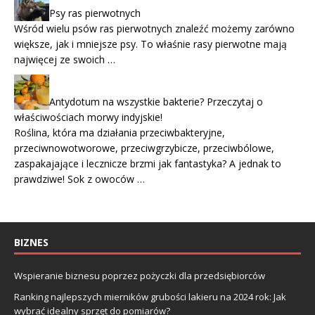
Psy ras pierwotnych
Wśród wielu psów ras pierwotnych znaleźć możemy zarówno
większe, jak i mniejsze psy. To właśnie rasy pierwotne mają
najwięcej ze swoich …
Antydotum na wszystkie bakterie? Przeczytaj o
właściwościach morwy indyjskie!
Roślina, która ma działania przeciwbakteryjne,
przeciwnowotworowe, przeciwgrzybicze, przeciwbólowe,
zaspakajające i lecznicze brzmi jak fantastyka? A jednak to
prawdziwe! Sok z owoców …
BIZNES
Wspieranie biznesu poprzez pożyczki dla przedsiębiorców
Ranking najlepszych mierników grubości lakieru na 2024 rok: Jak
wybrać idealny sprzęt do pomiarów?