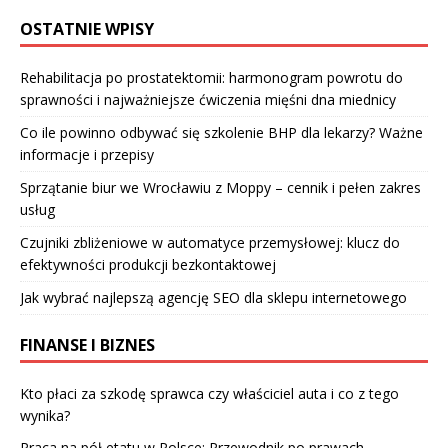
OSTATNIE WPISY
Rehabilitacja po prostatektomii: harmonogram powrotu do
sprawności i najważniejsze ćwiczenia mięśni dna miednicy
Co ile powinno odbywać się szkolenie BHP dla lekarzy? Ważne
informacje i przepisy
Sprzątanie biur we Wrocławiu z Moppy – cennik i pełen zakres
usług
Czujniki zbliżeniowe w automatyce przemysłowej: klucz do
efektywności produkcji bezkontaktowej
Jak wybrać najlepszą agencję SEO dla sklepu internetowego
FINANSE I BIZNES
Kto płaci za szkodę sprawca czy właściciel auta i co z tego
wynika?
Praca na pół etatu w Polsce: Przewodnik po prawach,