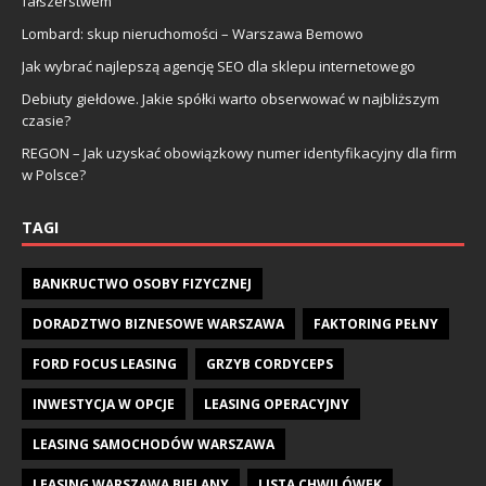
fałszerstwem
Lombard: skup nieruchomości – Warszawa Bemowo
Jak wybrać najlepszą agencję SEO dla sklepu internetowego
Debiuty giełdowe. Jakie spółki warto obserwować w najbliższym
czasie?
REGON – Jak uzyskać obowiązkowy numer identyfikacyjny dla firm
w Polsce?
TAGI
BANKRUCTWO OSOBY FIZYCZNEJ
DORADZTWO BIZNESOWE WARSZAWA
FAKTORING PEŁNY
FORD FOCUS LEASING
GRZYB CORDYCEPS
INWESTYCJA W OPCJE
LEASING OPERACYJNY
LEASING SAMOCHODÓW WARSZAWA
LEASING WARSZAWA BIELANY
LISTA CHWILÓWEK