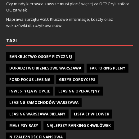
Czy młody kierowca zawsze musi płacić więcej za OC? Czyli zniżka
OC za wiek
Naprawa sprzętu AGD: Kluczowe informacje, koszty oraz
wskazówki dla użytkowników
TAGI
BANKRUCTWO OSOBY FIZYCZNEJ
DORADZTWO BIZNESOWE WARSZAWA
FAKTORING PEŁNY
FORD FOCUS LEASING
GRZYB CORDYCEPS
INWESTYCJA W OPCJE
LEASING OPERACYJNY
LEASING SAMOCHODÓW WARSZAWA
LEASING WARSZAWA BIELANY
LISTA CHWILÓWEK
MAŁE PSY RASY
NAJLEPSZY RANKING CHWILÓWEK
NIEZALEŻNOŚĆ FINANSOWA