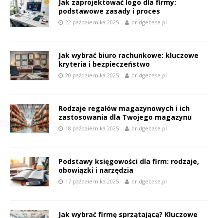
Jak zaprojektować logo dla firmy:
podstawowe zasady i proces
22 października 2025
bridgebase.pl
Jak wybrać biuro rachunkowe: kluczowe
kryteria i bezpieczeństwo
20 października 2025
bridgebase.pl
Rodzaje regałów magazynowych i ich
zastosowania dla Twojego magazynu
18 października 2025
bridgebase.pl
Podstawy księgowości dla firm: rodzaje,
obowiązki i narzędzia
17 października 2025
bridgebase.pl
Jak wybrać firmę sprzątającą? Kluczowe