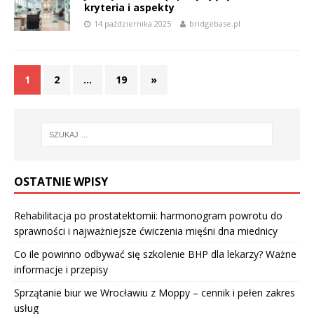
kryteria i aspekty
14 października 2025
bridgebase.pl
1
2
…
19
»
OSTATNIE WPISY
Rehabilitacja po prostatektomii: harmonogram powrotu do
sprawności i najważniejsze ćwiczenia mięśni dna miednicy
Co ile powinno odbywać się szkolenie BHP dla lekarzy? Ważne
informacje i przepisy
Sprzątanie biur we Wrocławiu z Moppy – cennik i pełen zakres
usług