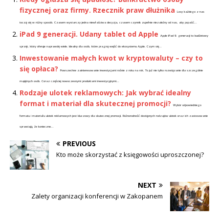
fizycznej oraz firmy. Rzecznik praw dłużnika
Losy każdego z nas
toczą się w różny sposób. Czasem wystarczy jedna niewłaściwa decyzja, czasem czynnik zupełnie niezależny od nas, aby popaść...
iPad 9 generacji. Udany tablet od Apple
Apple iPad 9. generacji to budżetowy
sprzęt, który oferuje naprawdę wiele. Idealny dla osób, które pragną wejść do ekosystemu Apple. Czym się...
Inwestowanie małych kwot w kryptowaluty – czy to
się opłaca?
Powszechne zainteresowanie inwestycjami rośnie z roku na rok. To już nie tylko rozwiązanie dla szczególnie
majętnych osób. Coraz częściej nowoczesnymi produktami inwestycyjnymi...
Rodzaje ulotek reklamowych: Jak wybrać idealny
format i materiał dla skutecznej promocji?
Wybór odpowiedniego
formatu i materiału ulotek reklamowych jest kluczowy dla skutecznej promocji. Różnorodność dostępnych rodzajów ulotek oraz ich zastosowanie
sprawiają, że konieczne...
PREVIOUS
Kto może skorzystać z księgowości uproszczonej?
NEXT
Zalety organizacji konferencji w Zakopanem