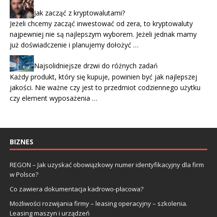
Jak zacząć z kryptowalutami?
Jeżeli chcemy zacząć inwestować od zera, to kryptowaluty
najpewniej nie są najlepszym wyborem. Jeżeli jednak mamy
już doświadczenie i planujemy dołożyć …
Najsolidniejsze drzwi do różnych zadań
Każdy produkt, który się kupuje, powinien być jak najlepszej
jakości. Nie ważne czy jest to przedmiot codziennego użytku
czy element wyposażenia …
BIZNES
REGON – Jak uzyskać obowiązkowy numer identyfikacyjny dla firm
w Polsce?
Co zawiera dokumentacja kadrowo-płacowa?
Możliwości rozwijania firmy – leasing operacyjny – szkolenia.
Leasing maszyn i urządzeń