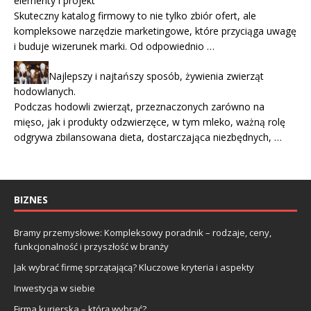
elementy i projekt
Skuteczny katalog firmowy to nie tylko zbiór ofert, ale
kompleksowe narzędzie marketingowe, które przyciąga uwagę
i buduje wizerunek marki. Od odpowiednio …
Najlepszy i najtańszy sposób, żywienia zwierząt
hodowlanych.
Podczas hodowli zwierząt, przeznaczonych zarówno na
mięso, jak i produkty odzwierzęce, w tym mleko, ważną rolę
odgrywa zbilansowana dieta, dostarczająca niezbędnych, …
BIZNES
Bramy przemysłowe: Kompleksowy poradnik – rodzaje, ceny,
funkcjonalność i przyszłość w branży
Jak wybrać firmę sprzątającą? Kluczowe kryteria i aspekty
Inwestycja w siebie
Firma kurierska – którą wybrać?