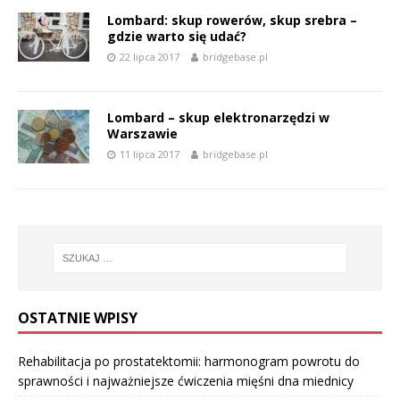
Lombard: skup rowerów, skup srebra –
gdzie warto się udać?
22 lipca 2017
bridgebase.pl
Lombard – skup elektronarzędzi w
Warszawie
11 lipca 2017
bridgebase.pl
OSTATNIE WPISY
Rehabilitacja po prostatektomii: harmonogram powrotu do
sprawności i najważniejsze ćwiczenia mięśni dna miednicy