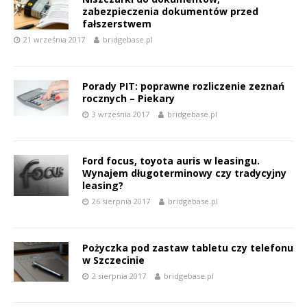
zabezpieczenia dokumentów przed
fałszerstwem
21 września 2017
bridgebase.pl
Porady PIT: poprawne rozliczenie zeznań
rocznych – Piekary
3 września 2017
bridgebase.pl
Ford focus, toyota auris w leasingu.
Wynajem długoterminowy czy tradycyjny
leasing?
26 sierpnia 2017
bridgebase.pl
Pożyczka pod zastaw tabletu czy telefonu
w Szczecinie
2 sierpnia 2017
bridgebase.pl