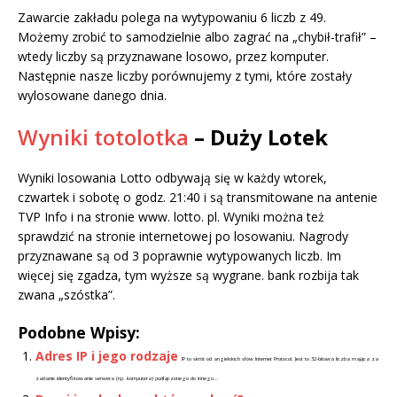
Zawarcie zakładu polega na wytypowaniu 6 liczb z 49.
Możemy zrobić to samodzielnie albo zagrać na „chybił-trafił” –
wtedy liczby są przyznawane losowo, przez komputer.
Następnie nasze liczby porównujemy z tymi, które zostały
wylosowane danego dnia.
Wyniki totolotka
– Duży Lotek
Wyniki losowania Lotto odbywają się w każdy wtorek,
czwartek i sobotę o godz. 21:40 i są transmitowane na antenie
TVP Info i na stronie www. lotto. pl. Wyniki można też
sprawdzić na stronie internetowej po losowaniu. Nagrody
przyznawane są od 3 poprawnie wytypowanych liczb. Im
więcej się zgadza, tym wyższe są wygrane. bank rozbija tak
zwana „szóstka”.
Podobne Wpisy:
Adres IP i jego rodzaje
IP to skrót od angielskich słów Internet Protocol. Jest to 32-bitowa liczba mająca za
zadanie identyfikowanie serwera (np. komputera) podłączonego do innego...