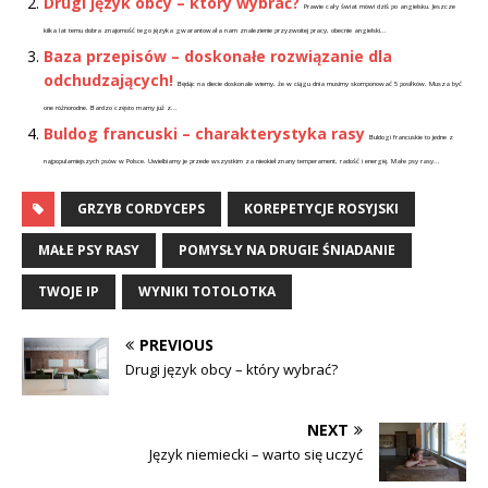
Drugi język obcy – który wybrać?
Prawie cały świat mówi dziś po angielsku. Jeszcze
kilka lat temu dobra znajomość tego języka gwarantowała nam znalezienie przyzwoitej pracy, obecnie angielski...
Baza przepisów – doskonałe rozwiązanie dla
odchudzających!
Będąc na diecie doskonale wiemy, że w ciągu dnia musimy skomponować 5 posiłków. Musza być
one różnorodne. Bardzo często mamy już z...
Buldog francuski – charakterystyka rasy
Buldogi francuskie to jedne z
najpopularniejszych psów w Polsce. Uwielbiamy je przede wszystkim za nieokiełznany temperament, radość i energię. Małe psy rasy...
GRZYB CORDYCEPS
KOREPETYCJE ROSYJSKI
MAŁE PSY RASY
POMYSŁY NA DRUGIE ŚNIADANIE
TWOJE IP
WYNIKI TOTOLOTKA
PREVIOUS
Drugi język obcy – który wybrać?
NEXT
Język niemiecki – warto się uczyć