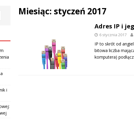
Miesiąc:
styczeń 2017
Adres IP i je
6 stycznia 2017
IP to skrót od angiel
bitowa liczba mając
am
komputera) podłącz
zenia
la
ik i
owej:
owej