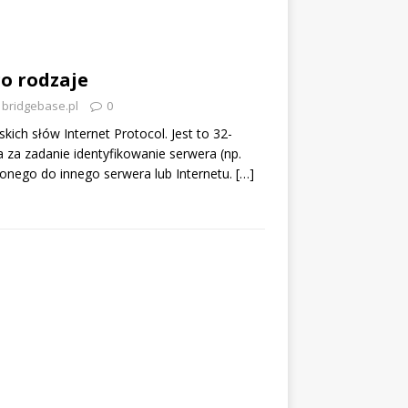
go rodzaje
bridgebase.pl
0
skich słów Internet Protocol. Jest to 32-
a za zadanie identyfikowanie serwera (np.
onego do innego serwera lub Internetu.
[…]