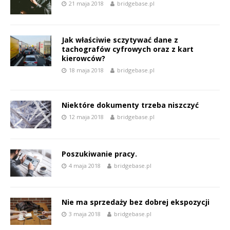
21 maja 2018
bridgebase.pl
Jak właściwie sczytywać dane z
tachografów cyfrowych oraz z kart
kierowców?
18 maja 2018
bridgebase.pl
Niektóre dokumenty trzeba niszczyć
12 maja 2018
bridgebase.pl
Poszukiwanie pracy.
4 maja 2018
bridgebase.pl
Nie ma sprzedaży bez dobrej ekspozycji
3 maja 2018
bridgebase.pl