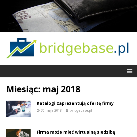
Miesiąc:
maj 2018
Katalogi zaprezentują ofertę firmy
30 maja 2018
bridgebase.pl
Firma może mieć wirtualną siedzibę