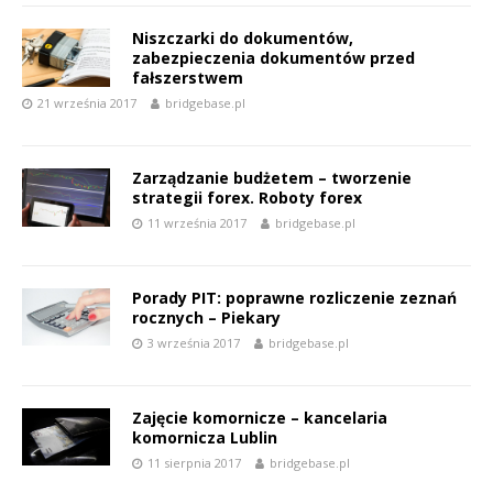
Niszczarki do dokumentów,
zabezpieczenia dokumentów przed
fałszerstwem
21 września 2017
bridgebase.pl
Zarządzanie budżetem – tworzenie
strategii forex. Roboty forex
11 września 2017
bridgebase.pl
Porady PIT: poprawne rozliczenie zeznań
rocznych – Piekary
3 września 2017
bridgebase.pl
Zajęcie komornicze – kancelaria
komornicza Lublin
11 sierpnia 2017
bridgebase.pl