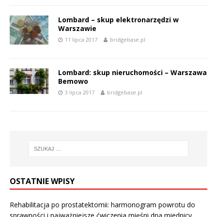
Lombard – skup elektronarzędzi w
Warszawie
11 lipca 2017
bridgebase.pl
Lombard: skup nieruchomości – Warszawa
Bemowo
3 lipca 2017
bridgebase.pl
OSTATNIE WPISY
Rehabilitacja po prostatektomii: harmonogram powrotu do
sprawności i najważniejsze ćwiczenia mięśni dna miednicy