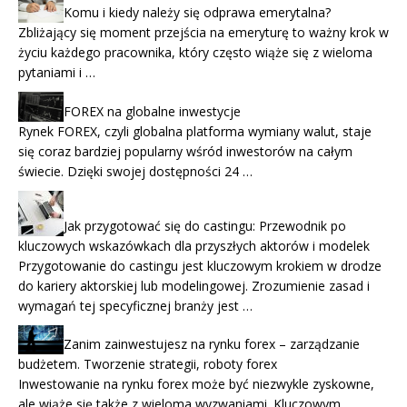
Komu i kiedy należy się odprawa emerytalna?
Zbliżający się moment przejścia na emeryturę to ważny krok w
życiu każdego pracownika, który często wiąże się z wieloma
pytaniami i …
FOREX na globalne inwestycje
Rynek FOREX, czyli globalna platforma wymiany walut, staje
się coraz bardziej popularny wśród inwestorów na całym
świecie. Dzięki swojej dostępności 24 …
Jak przygotować się do castingu: Przewodnik po
kluczowych wskazówkach dla przyszłych aktorów i modelek
Przygotowanie do castingu jest kluczowym krokiem w drodze
do kariery aktorskiej lub modelingowej. Zrozumienie zasad i
wymagań tej specyficznej branży jest …
Zanim zainwestujesz na rynku forex – zarządzanie
budżetem. Tworzenie strategii, roboty forex
Inwestowanie na rynku forex może być niezwykle zyskowne,
ale wiąże się także z wieloma wyzwaniami. Kluczowym