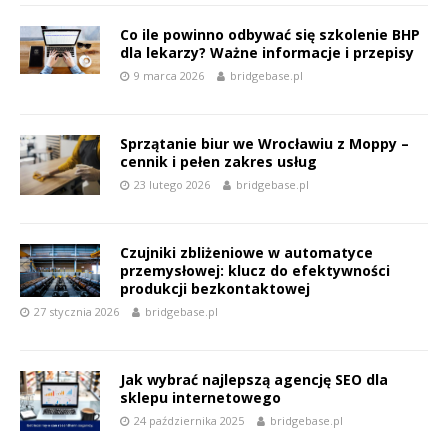
Co ile powinno odbywać się szkolenie BHP
dla lekarzy? Ważne informacje i przepisy
9 marca 2026
bridgebase.pl
Sprzątanie biur we Wrocławiu z Moppy –
cennik i pełen zakres usług
23 lutego 2026
bridgebase.pl
Czujniki zbliżeniowe w automatyce
przemysłowej: klucz do efektywności
produkcji bezkontaktowej
27 stycznia 2026
bridgebase.pl
Jak wybrać najlepszą agencję SEO dla
sklepu internetowego
24 października 2025
bridgebase.pl