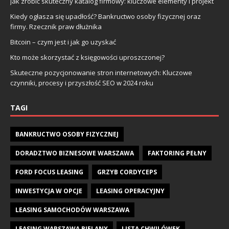
Jak zrobić skuteczny katalog firmowy: kluczowe elementy i projekt
Kiedy ogłasza się upadłość? Bankructwo osoby fizycznej oraz
firmy. Rzecznik praw dłużnika
Bitcoin – czym jest i jak go uzyskać
Kto może skorzystać z księgowości uproszczonej?
Skuteczne pozycjonowanie stron internetowych: Kluczowe
czynniki, procesy i przyszłość SEO w 2024 roku
TAGI
BANKRUCTWO OSOBY FIZYCZNEJ
DORADZTWO BIZNESOWE WARSZAWA
FAKTORING PEŁNY
FORD FOCUS LEASING
GRZYB CORDYCEPS
INWESTYCJA W OPCJE
LEASING OPERACYJNY
LEASING SAMOCHODÓW WARSZAWA
LEASING WARSZAWA BIELANY
LISTA CHWILÓWEK