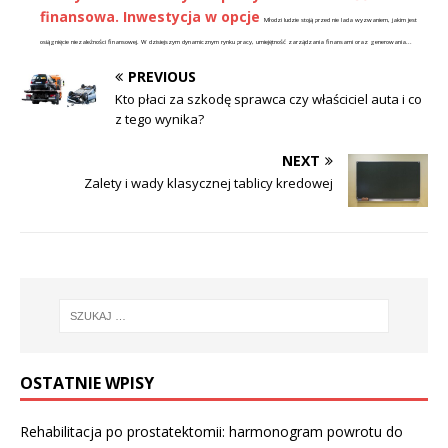
finansowa. Inwestycja w opcje
Młodzi ludzie stoją przed nie lada wyzwaniem, jakim jest
osiągnięcie niezależności finansowej. W dzisiejszym dynamicznym rynku pracy, umiejętność zarządzania finansami oraz generowania...
PREVIOUS
Kto płaci za szkodę sprawca czy właściciel auta i co
z tego wynika?
NEXT
Zalety i wady klasycznej tablicy kredowej
OSTATNIE WPISY
Rehabilitacja po prostatektomii: harmonogram powrotu do