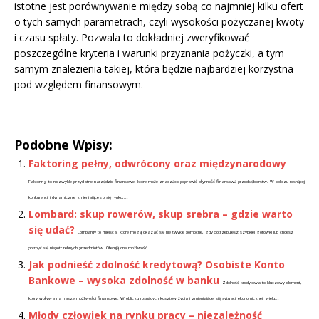
istotne jest porównywanie między sobą co najmniej kilku ofert
o tych samych parametrach, czyli wysokości pożyczanej kwoty
i czasu spłaty. Pozwala to dokładniej zweryfikować
poszczególne kryteria i warunki przyznania pożyczki, a tym
samym znalezienia takiej, która będzie najbardziej korzystna
pod względem finansowym.
Podobne Wpisy:
Faktoring pełny, odwrócony oraz międzynarodowy
Faktoring to niezwykle przydatne narzędzie finansowe, które może znacząco poprawić płynność finansową przedsiębiorstw. W obliczu rosnącej
konkurencji i dynamicznie zmieniającego się rynku,...
Lombard: skup rowerów, skup srebra – gdzie warto
się udać?
Lombardy to miejsca, które mogą okazać się niezwykle pomocne, gdy potrzebujesz szybkiej gotówki lub chcesz
pozbyć się niepotrzebnych przedmiotów. Oferują one możliwość...
Jak podnieść zdolność kredytową? Osobiste Konto
Bankowe – wysoka zdolność w banku
Zdolność kredytowa to kluczowy element,
który wpływa na nasze możliwości finansowe. W obliczu rosnących kosztów życia i zmieniającej się sytuacji ekonomicznej, wielu...
Młody człowiek na rynku pracy – niezależność