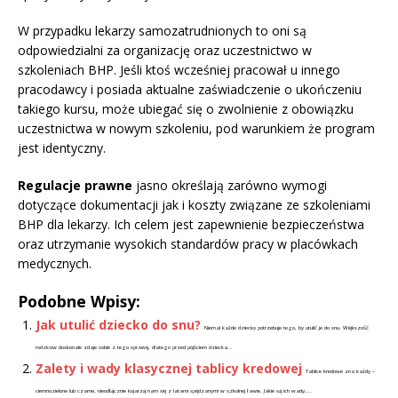
W przypadku lekarzy samozatrudnionych to oni są
odpowiedzialni za organizację oraz uczestnictwo w
szkoleniach BHP. Jeśli ktoś wcześniej pracował u innego
pracodawcy i posiada aktualne zaświadczenie o ukończeniu
takiego kursu, może ubiegać się o zwolnienie z obowiązku
uczestnictwa w nowym szkoleniu, pod warunkiem że program
jest identyczny.
Regulacje prawne
jasno określają zarówno wymogi
dotyczące dokumentacji jak i koszty związane ze szkoleniami
BHP dla lekarzy. Ich celem jest zapewnienie bezpieczeństwa
oraz utrzymanie wysokich standardów pracy w placówkach
medycznych.
Podobne Wpisy:
Jak utulić dziecko do snu?
Niemal każde dziecko potrzebuje tego, by utulić je do snu. Większość
rodziców doskonale zdaje sobie z tego sprawę, dlatego przed pójściem dziecka...
Zalety i wady klasycznej tablicy kredowej
Tablice kredowe zna każdy –
ciemnozielone lub czarne, nieodłącznie kojarzą nam się z latami spędzanymi w szkolnej ławie. Jakie są ich wady,...