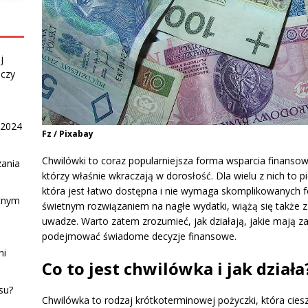
j
 czy
 2024
Fz / Pixabay
Chwilówki to coraz popularniejsza forma wsparcia finansow
zania
którzy właśnie wkraczają w dorosłość. Dla wielu z nich to p
która jest łatwo dostępna i nie wymaga skomplikowanych 
otnym
świetnym rozwiązaniem na nagłe wydatki, wiążą się także 
uwadze. Warto zatem zrozumieć, jak działają, jakie mają za
podejmować świadome decyzje finansowe.
ni
Co to jest chwilówka i jak działa
su?
Chwilówka to rodzaj krótkoterminowej pożyczki, która ciesz