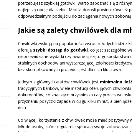
potrzebujesz szybkiej gotówki, warto zapoznać się z różny
najlepszą opcję dla siebie. Młodzi dorośli powinni również 
odpowiedzialnym podejściu do zaciągania nowych zobowią
Jakie są zalety chwilówek dla m
Chwilówki zyskują na popularności wśród młodych ludzi z k
oferują
szybki dostęp do gotówki
, co jest szczególnie w
nieprzewidziane wydatki czy awarie sprzętu gospodarstwa
stabilnych dochodów ani wystarczającej zdolności kredytow
bez skomplikowanych procedur jest dla nich kluczowa.
Jednym z głównych atutów chwilówek jest
minimalna iloś
tradycyjnych banków, wiele instytucji oferujących chwiló
dokumentów, co znacząco przyspiesza cały proces wniosko
przyznaniu pożyczki zapada w ciągu kilku minut, a pienią
dniu.
Co więcej, korzystanie z chwilówek może mieć pozytywny
Młode osoby, które regularnie spłacają swoje zobowiązan