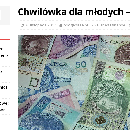
Chwilówka dla młodych – 
30 listopada 2017
bridgebase.pl
Biznes i finanse
am
zenia
la
ik i
owej:
owej