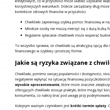
kredytowych, co w przyszłości może ułatwić uzyskanie wię
korzystniejszych warunkach. Dobrze zarządzany dług może
kontekście zdrowych finansów w przyszłości.
Chwilówki zapewniają szybką pomoc finansową w nag
Młodsze osoby nie muszą mierzyć się z dużą liczbą f
Regularne spłacanie chwilówek może wspierać budowę
To wszystko sprawia, że chwilówki są atrakcyjną opcją dla
finansowego w szybkiej i prostszej formie.
Jakie są ryzyka związane z chw
Chwilówki, pomimo swojej popularności i dostępności, nios
negatywnie wpłynąć na sytuację finansową pożyczkobiorcó
wysokie oprocentowanie
, które może znacznie zwiększyć
oferujących chwilówki stosuje praktyki, które mogą być korz
konsumenta, co należy brać pod uwagę przy podejmowaniu 
Kolejnym ważnym czynnikiem jest
krótki termin spłaty
. 