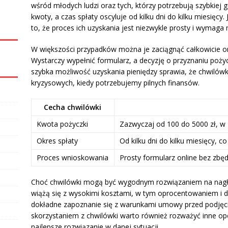
wśród młodych ludzi oraz tych, którzy potrzebują szybkiej 
kwoty, a czas spłaty oscyluje od kilku dni do kilku miesięc
to, że proces ich uzyskania jest niezwykle prosty i wymaga 
W większości przypadków można je zaciągnąć całkowicie onl
Wystarczy wypełnić formularz, a decyzję o przyznaniu poży
szybka możliwość uzyskania pieniędzy sprawia, że chwilówk
kryzysowych, kiedy potrzebujemy pilnych finansów.
Cecha chwilówki
Kwota pożyczki
Zazwyczaj od 100 do 5000 zł, w z
Okres spłaty
Od kilku dni do kilku miesięcy, 
Proces wnioskowania
Prosty formularz online bez zbę
Choć chwilówki mogą być wygodnym rozwiązaniem na nagłe
wiążą się z wysokimi kosztami, w tym oprocentowaniem i d
dokładne zapoznanie się z warunkami umowy przed podjęcie
skorzystaniem z chwilówki warto również rozważyć inne opcj
najlepsze rozwiązanie w danej sytuacji.