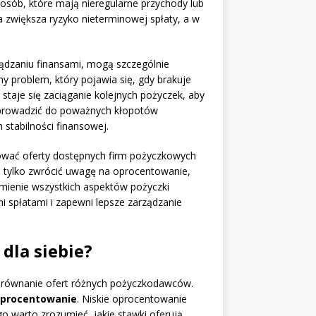
osób, które mają nieregularne przychody lub
a zwiększa ryzyko nieterminowej spłaty, a w
ądzaniu finansami, mogą szczególnie
ny problem, który pojawia się, gdy brakuje
 staje się zaciąganie kolejnych pożyczek, aby
prowadzić do poważnych kłopotów
stabilności finansowej.
zować oferty dostępnych firm pożyczkowych
ie tylko zwrócić uwagę na oprocentowanie,
mienie wszystkich aspektów pożyczki
 spłatami i zapewni lepsze zarządzanie
dla siebie?
 porównanie ofert różnych pożyczkodawców.
procentowanie
. Niskie oprocentowanie
o warto zrozumieć, jakie stawki oferują