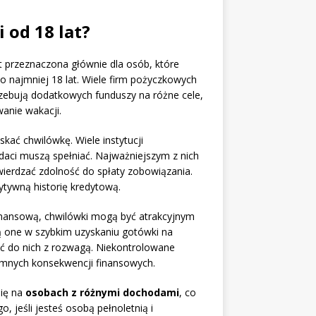
 od 18 lat?
t przeznaczona głównie dla osób, które
o najmniej 18 lat. Wiele firm pożyczkowych
rzebują dodatkowych funduszy na różne cele,
anie wakacji.
kać chwilówkę. Wiele instytucji
aci muszą spełniać. Najważniejszym z nich
wierdzać zdolność do spłaty zobowiązania.
tywną historię kredytową.
finansową, chwilówki mogą być atrakcyjnym
ą one w szybkim uzyskaniu gotówki na
ić do nich z rozwagą. Niekontrolowane
emnych konsekwencji finansowych.
się na
osobach z różnymi dochodami
, co
, jeśli jesteś osobą pełnoletnią i