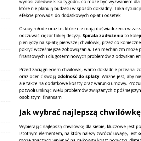
wynosi zaledwie kilka tygodni, co może być wyzwaniem dla 
które nie planują budżetu w sposób dokładny. Taka sytuacj
efekcie prowadzi do dodatkowych opłat i odsetek.
Osoby młode oraz te, które nie mają doświadczenia w zarz
odczuwać ciężar takiej decyzji.
Spirala zadłużenia
to kolej
pieniędzy na spłatę pierwszej chwilówki, przez co konieczne
pokryć wcześniejsze zobowiązania. Ten mechanizm może 
finansowych i długoterminowych problemów z odzyskaniem 
Przed zaciągnięciem chwilówki, warto dokładnie przeanali
oraz ocenić swoją
zdolność do spłaty
. Ważne jest, aby n
ale także na dodatkowe koszty oraz warunki umowy. Zrozu
pozwoli uniknąć wielu problemów związanych z późniejszymi
osobistymi finansami.
Jak wybrać najlepszą chwilówkę 
Wybierając najlepszą chwilówkę dla siebie, kluczowe jest
Istotnym elementem, na który należy zwrócić uwagę, jest
o
może znacząco wpłynąć na całkowity koszt pożyczki, dlateg