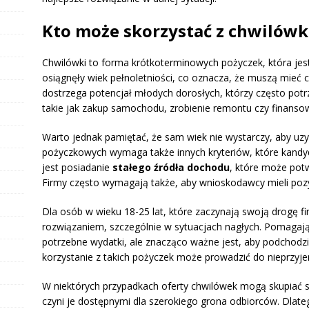
Kto może skorzystać z chwilówki
Chwilówki to forma krótkoterminowych pożyczek, która jes
osiągnęły wiek pełnoletniości, co oznacza, że muszą mieć c
dostrzega potencjał młodych dorosłych, którzy często pot
takie jak zakup samochodu, zrobienie remontu czy finansow
Warto jednak pamiętać, że sam wiek nie wystarczy, aby uzys
pożyczkowych wymaga także innych kryteriów, które kandyd
jest posiadanie
stałego źródła dochodu
, które może pot
Firmy często wymagają także, aby wnioskodawcy mieli pozy
Dla osób w wieku 18-25 lat, które zaczynają swoją drogę 
rozwiązaniem, szczególnie w sytuacjach nagłych. Pomagaj
potrzebne wydatki, ale znacząco ważne jest, aby podchodz
korzystanie z takich pożyczek może prowadzić do nieprzyj
W niektórych przypadkach oferty chwilówek mogą skupiać 
czyni je dostępnymi dla szerokiego grona odbiorców. Dlatego