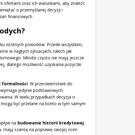
mi ofertami oraz ich warunkami, aby znaleźć
pamiętać o przemyślanej decyzji i
zań finansowych.
łodych?
ilku istotnych powodów. Przede wszystkim,
ażne w nagłych sytuacjach, takich jak
 domowego. Młodzi często nie mają jeszcze
ej, dlatego możliwość uzyskania pożyczki
ć formalności
. W przeciwieństwie do
wki wymaga jedynie podstawowych
wania. W wielu przypadkach decyzja o
dze mogą być przelane na konto w tym samym
 wpływ na
budowanie historii kredytowej
.
ia, mają szansę na poprawę swojej ocen