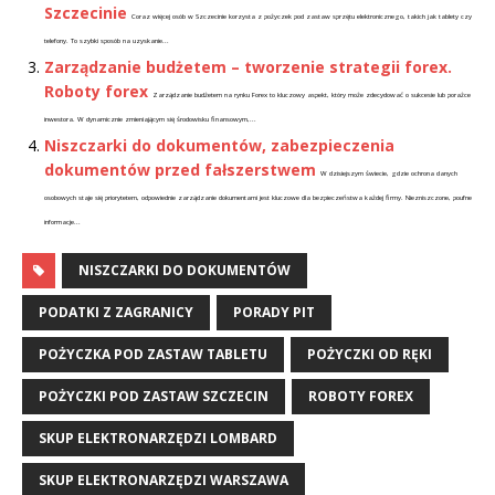
Szczecinie
Coraz więcej osób w Szczecinie korzysta z pożyczek pod zastaw sprzętu elektronicznego, takich jak tablety czy
telefony. To szybki sposób na uzyskanie...
Zarządzanie budżetem – tworzenie strategii forex.
Roboty forex
Zarządzanie budżetem na rynku Forex to kluczowy aspekt, który może zdecydować o sukcesie lub porażce
inwestora. W dynamicznie zmieniającym się środowisku finansowym,...
Niszczarki do dokumentów, zabezpieczenia
dokumentów przed fałszerstwem
W dzisiejszym świecie, gdzie ochrona danych
osobowych staje się priorytetem, odpowiednie zarządzanie dokumentami jest kluczowe dla bezpieczeństwa każdej firmy. Niezniszczone, poufne
informacje...
NISZCZARKI DO DOKUMENTÓW
PODATKI Z ZAGRANICY
PORADY PIT
POŻYCZKA POD ZASTAW TABLETU
POŻYCZKI OD RĘKI
POŻYCZKI POD ZASTAW SZCZECIN
ROBOTY FOREX
SKUP ELEKTRONARZĘDZI LOMBARD
SKUP ELEKTRONARZĘDZI WARSZAWA