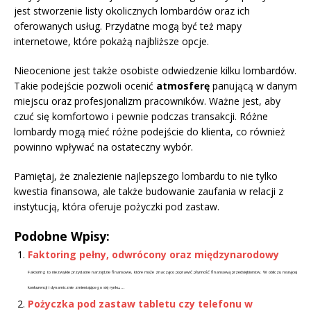
jest stworzenie listy okolicznych lombardów oraz ich
oferowanych usług. Przydatne mogą być też mapy
internetowe, które pokażą najbliższe opcje.
Nieocenione jest także osobiste odwiedzenie kilku lombardów.
Takie podejście pozwoli ocenić
atmosferę
panującą w danym
miejscu oraz profesjonalizm pracowników. Ważne jest, aby
czuć się komfortowo i pewnie podczas transakcji. Różne
lombardy mogą mieć różne podejście do klienta, co również
powinno wpływać na ostateczny wybór.
Pamiętaj, że znalezienie najlepszego lombardu to nie tylko
kwestia finansowa, ale także budowanie zaufania w relacji z
instytucją, która oferuje pożyczki pod zastaw.
Podobne Wpisy:
Faktoring pełny, odwrócony oraz międzynarodowy
Faktoring to niezwykle przydatne narzędzie finansowe, które może znacząco poprawić płynność finansową przedsiębiorstw. W obliczu rosnącej
konkurencji i dynamicznie zmieniającego się rynku,...
Pożyczka pod zastaw tabletu czy telefonu w