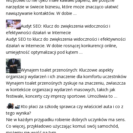
Wizytówki to nie tylko małe kawałki papieru, ale potężne
narzędzie w świecie biznesu, które może znacząco ułatwić
nawiązywanie kontaktów. W dobie …
Audyt SEO: Klucz do zwiększenia widoczności i
efektywności działań w Internecie
Audyt SEO to klucz do zwiększenia widoczności i efektywności
działań w Internecie. W dobie rosnącej konkurencji online,
umiejętność optymalizacji pod kątem …
Wynajem toalet przenośnych: Kluczowe aspekty
organizacji wydarzeń i ich znaczenie dla komfortu uczestników
Wynajem toalet przenośnych zyskuje na znaczeniu, zwłaszcza
w kontekście organizacji wydarzeń masowych, takich jak
festiwale, koncerty czy imprezy sportowe. Umożliwia to …
Kto płaci za szkodę sprawca czy właściciel auta i co z
tego wynika?
Nie w każdym przypadku robienie dobrych uczynków ma sens.
Co więcej, przykładowo użyczając komuś swój samochód,
możemy nie wyjść na tym …