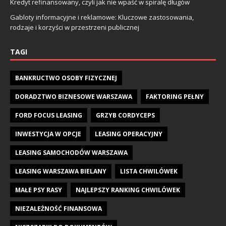
Kredyt refinansowany, czyli jak nie wpaść w spiralę długów
Gabloty informacyjne i reklamowe: Kluczowe zastosowania,
rodzaje i korzyści w przestrzeni publicznej
TAGI
BANKRUCTWO OSOBY FIZYCZNEJ
DORADZTWO BIZNESOWE WARSZAWA
FAKTORING PEŁNY
FORD FOCUS LEASING
GRZYB CORDYCEPS
INWESTYCJA W OPCJE
LEASING OPERACYJNY
LEASING SAMOCHODÓW WARSZAWA
LEASING WARSZAWA BIELANY
LISTA CHWILÓWEK
MAŁE PSY RASY
NAJLEPSZY RANKING CHWILÓWEK
NIEZALEŻNOŚĆ FINANSOWA