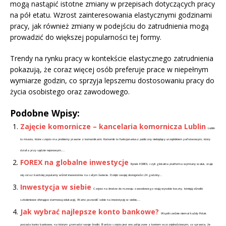
mogą nastąpić istotne zmiany w przepisach dotyczących pracy
na pół etatu. Wzrost zainteresowania elastycznymi godzinami
pracy, jak również zmiany w podejściu do zatrudnienia mogą
prowadzić do większej popularności tej formy.
Trendy na rynku pracy w kontekście elastycznego zatrudnienia
pokazują, że coraz więcej osób preferuje prace w niepełnym
wymiarze godzin, co sprzyja lepszemu dostosowaniu pracy do
życia osobistego oraz zawodowego.
Podobne Wpisy:
Zajęcie komornicze – kancelaria komornicza Lublin
Lublin
to miasto, które często ma problemy prawne z komornikami. Komornik to funkcjonariusz publiczny niebędący urzędnikiem państwowym, który
działa przy sądzie rejonowym....
FOREX na globalne inwestycje
Rynek FOREX, czyli globalna platforma wymiany walut, staje
się coraz bardziej popularny wśród inwestorów na całym świecie. Dzięki swojej dostępności 24 godziny...
Inwestycja w siebie
Często na drodze do rozwoju zawodowego stoją wysokie koszty. Istnieją ośrodki
szkoleniowe oferujące darmową edukację. Warto pozwolić sobie na inwestycję w siebie,...
Jak wybrać najlepsze konto bankowe?
Współcześnie niemal każdy Polak
posiada konto bankowe, na którym gromadzi swoje środki. Bardzo często jest ono połączone z kontem oszczędnościowym, co sprawia, że