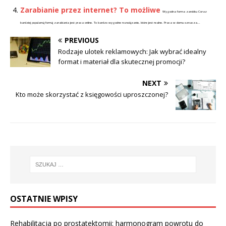
Zarabianie przez internet? To możliwe
Wygodna forma zarobku Coraz
bardziej popularną formą zarabiania jest praca online. To bardzo wygodne rozwiązanie, które jest realne. Praca w domu oznacza...
PREVIOUS
Rodzaje ulotek reklamowych: Jak wybrać idealny
format i materiał dla skutecznej promocji?
NEXT
Kto może skorzystać z księgowości uproszczonej?
OSTATNIE WPISY
Rehabilitacja po prostatektomii: harmonogram powrotu do