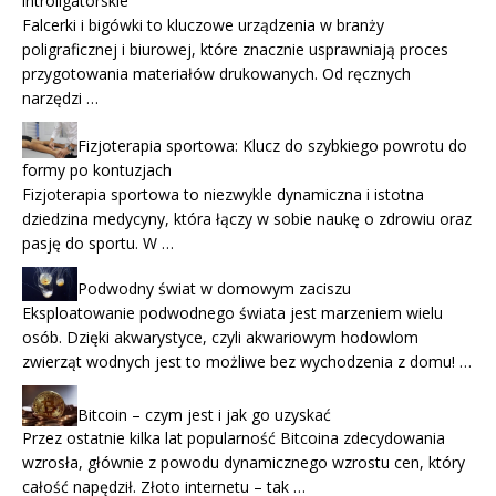
introligatorskie
Falcerki i bigówki to kluczowe urządzenia w branży
poligraficznej i biurowej, które znacznie usprawniają proces
przygotowania materiałów drukowanych. Od ręcznych
narzędzi …
Fizjoterapia sportowa: Klucz do szybkiego powrotu do
formy po kontuzjach
Fizjoterapia sportowa to niezwykle dynamiczna i istotna
dziedzina medycyny, która łączy w sobie naukę o zdrowiu oraz
pasję do sportu. W …
Podwodny świat w domowym zaciszu
Eksploatowanie podwodnego świata jest marzeniem wielu
osób. Dzięki akwarystyce, czyli akwariowym hodowlom
zwierząt wodnych jest to możliwe bez wychodzenia z domu! …
Bitcoin – czym jest i jak go uzyskać
Przez ostatnie kilka lat popularność Bitcoina zdecydowania
wzrosła, głównie z powodu dynamicznego wzrostu cen, który
całość napędził. Złoto internetu – tak …