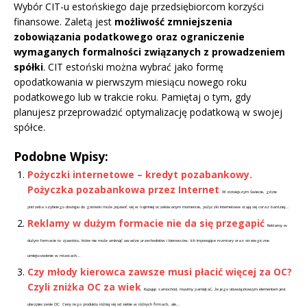
Wybór CIT-u estońskiego daje przedsiębiorcom korzyści
finansowe. Zaletą jest
możliwość zmniejszenia
zobowiązania podatkowego oraz ograniczenie
wymaganych formalności związanych z prowadzeniem
spółki
. CIT estoński można wybrać jako formę
opodatkowania w pierwszym miesiącu nowego roku
podatkowego lub w trakcie roku. Pamiętaj o tym, gdy
planujesz przeprowadzić optymalizację podatkową w swojej
spółce.
Podobne Wpisy:
Pożyczki internetowe – kredyt pozabankowy.
Pożyczka pozabankowa przez Internet
W dzisiejszym świecie, gdzie
potrzeba szybkiego dostępu do gotówki może pojawić się w najmniej oczekiwanym momencie, pożyczki internetowe stają się coraz bardziej...
Reklamy w dużym formacie nie da się przegapić
Reklamy w
dużym formacie to zjawisko, które nie może umknąć uwadze przechodniów i kierowców. Ich imponujące rozmiary oraz strategiczne
umiejscowienie w miastach...
Czy młody kierowca zawsze musi płacić więcej za OC?
Czyli zniżka OC za wiek
Kupując samochód, musimy pamiętać, że jego obowiązkowym elementem jest
ubezpieczenie OC. Ceny tego produktu różnią się od siebie w różnych firmach, ale...