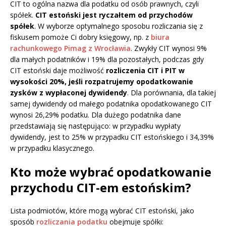
CIT to ogólna nazwa dla podatku od osób prawnych, czyli
spółek.
CIT estoński jest ryczałtem od przychodów
spółek
. W wyborze optymalnego sposobu rozliczania się z
fiskusem pomoże Ci dobry księgowy, np. z
biura
rachunkowego Pimag z Wrocławia
. Zwykły CIT wynosi 9%
dla małych podatników i 19% dla pozostałych, podczas gdy
CIT estoński daje możliwość
rozliczenia CIT i PIT w
wysokości 20%, jeśli rozpatrujemy opodatkowanie
zysków z wypłaconej dywidendy
. Dla porównania, dla takiej
samej dywidendy od małego podatnika opodatkowanego CIT
wynosi 26,29% podatku. Dla dużego podatnika dane
przedstawiają się następująco: w przypadku wypłaty
dywidendy, jest to 25% w przypadku CIT estońskiego i 34,39%
w przypadku klasycznego.
Kto może wybrać opodatkowanie
przychodu CIT-em estońskim?
Lista podmiotów, które mogą wybrać CIT estoński, jako
sposób
rozliczania podatku
obejmuje spółki: