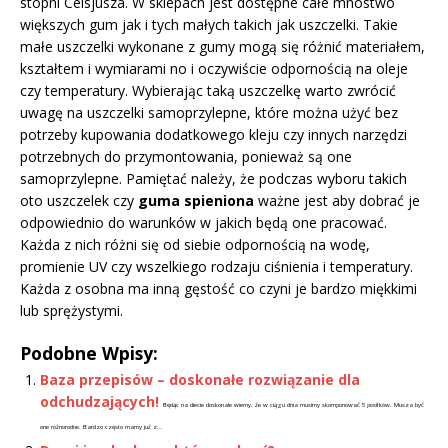
stopni Celsjusza. W sklepach jest dostępne całe mnóstwo
większych gum jak i tych małych takich jak uszczelki. Takie
małe uszczelki wykonane z gumy mogą się różnić materiałem,
kształtem i wymiarami no i oczywiście odpornością na oleje
czy temperatury. Wybierając taką uszczelkę warto zwrócić
uwagę na uszczelki samoprzylepne, które można użyć bez
potrzeby kupowania dodatkowego kleju czy innych narzędzi
potrzebnych do przymontowania, ponieważ są one
samoprzylepne. Pamiętać należy, że podczas wyboru takich
oto uszczelek czy
guma spieniona
ważne jest aby dobrać je
odpowiednio do warunków w jakich będą one pracować.
Każda z nich różni się od siebie odpornością na wodę,
promienie UV czy wszelkiego rodzaju ciśnienia i temperatury.
Każda z osobna ma inną gęstość co czyni je bardzo miękkimi
lub sprężystymi.
Podobne Wpisy:
Baza przepisów – doskonałe rozwiązanie dla
odchudzających!
Będąc na diecie doskonale wiemy, że w ciągu dnia musimy skomponować 5 posiłków. Musza być
one różnorodne. Bardzo często mamy już z...