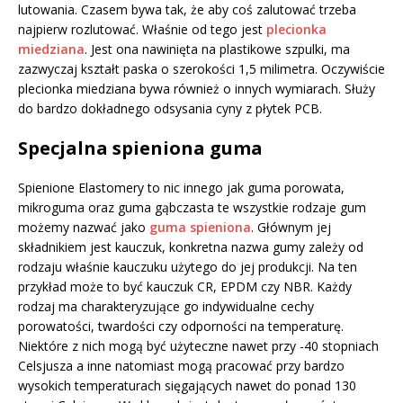
lutowania. Czasem bywa tak, że aby coś zalutować trzeba
najpierw rozlutować. Właśnie od tego jest
plecionka
miedziana
. Jest ona nawinięta na plastikowe szpulki, ma
zazwyczaj kształt paska o szerokości 1,5 milimetra. Oczywiście
plecionka miedziana bywa również o innych wymiarach. Służy
do bardzo dokładnego odsysania cyny z płytek PCB.
Specjalna spieniona guma
Spienione Elastomery to nic innego jak guma porowata,
mikroguma oraz guma gąbczasta te wszystkie rodzaje gum
możemy nazwać jako
guma spieniona
. Głównym jej
składnikiem jest kauczuk, konkretna nazwa gumy zależy od
rodzaju właśnie kauczuku użytego do jej produkcji. Na ten
przykład może to być kauczuk CR, EPDM czy NBR. Każdy
rodzaj ma charakteryzujące go indywidualne cechy
porowatości, twardości czy odporności na temperaturę.
Niektóre z nich mogą być użyteczne nawet przy -40 stopniach
Celsjusza a inne natomiast mogą pracować przy bardzo
wysokich temperaturach sięgających nawet do ponad 130