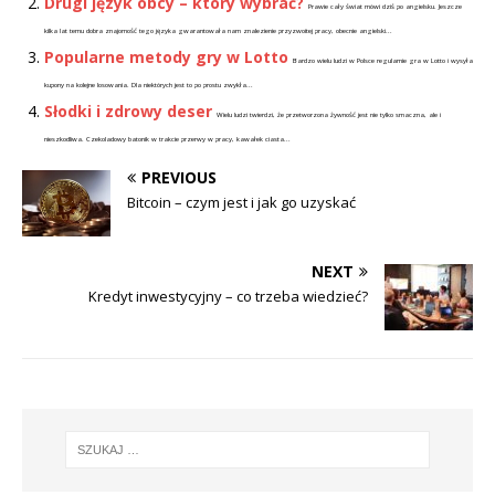
Drugi język obcy – który wybrać?
Prawie cały świat mówi dziś po angielsku. Jeszcze
kilka lat temu dobra znajomość tego języka gwarantowała nam znalezienie przyzwoitej pracy, obecnie angielski...
Popularne metody gry w Lotto
Bardzo wielu ludzi w Polsce regularnie gra w Lotto i wysyła
kupony na kolejne losowania. Dla niektórych jest to po prostu zwykła...
Słodki i zdrowy deser
Wielu ludzi twierdzi, że przetworzona żywność jest nie tylko smaczna, ale i
nieszkodliwa. Czekoladowy batonik w trakcie przerwy w pracy, kawałek ciasta...
PREVIOUS
Bitcoin – czym jest i jak go uzyskać
NEXT
Kredyt inwestycyjny – co trzeba wiedzieć?