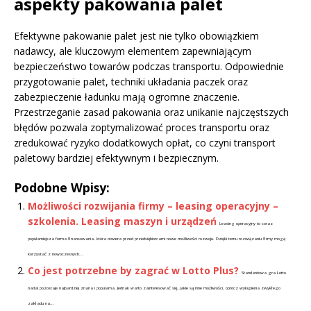
aspekty pakowania palet
Efektywne pakowanie palet jest nie tylko obowiązkiem
nadawcy, ale kluczowym elementem zapewniającym
bezpieczeństwo towarów podczas transportu. Odpowiednie
przygotowanie palet, techniki układania paczek oraz
zabezpieczenie ładunku mają ogromne znaczenie.
Przestrzeganie zasad pakowania oraz unikanie najczęstszych
błędów pozwala zoptymalizować proces transportu oraz
zredukować ryzyko dodatkowych opłat, co czyni transport
paletowy bardziej efektywnym i bezpiecznym.
Podobne Wpisy:
Możliwości rozwijania firmy – leasing operacyjny –
szkolenia. Leasing maszyn i urządzeń
Leasing operacyjny to coraz
popularniejsza forma finansowania, która otwiera przed przedsiębiorcami nowe możliwości rozwoju. Dzięki temu rozwiązaniu firmy mogą
korzystać z nowoczesnych...
Co jest potrzebne by zagrać w Lotto Plus?
Standardowa gra Lotto
nadal pozostaje najbardziej znana i popularna. Jednak warto zainteresować się, jakie są inne możliwości, oprócz wykupienia zwykłego
zakładu na...