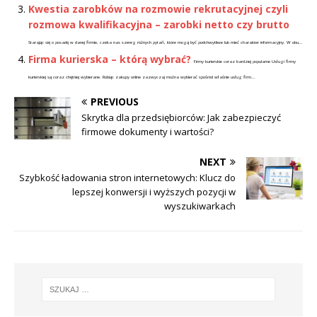
Kwestia zarobków na rozmowie rekrutacyjnej czyli
rozmowa kwalifikacyjna – zarobki netto czy brutto
Starając się o posadę w danej firmie, czeka nas szereg różnych pytań, które mogą być podchwytliwe lub mieć charakter informacyjny. W obu...
Firma kurierska – którą wybrać?
Firmy kurierskie coraz bardziej popularne Usługi firmy
kurierskiej są coraz chętniej wybierane. Robiąc zakupy online zazwyczaj można wybierać spośród właśnie usług firm...
PREVIOUS
Skrytka dla przedsiębiorców: Jak zabezpieczyć
firmowe dokumenty i wartości?
NEXT
Szybkość ładowania stron internetowych: Klucz do
lepszej konwersji i wyższych pozycji w
wyszukiwarkach