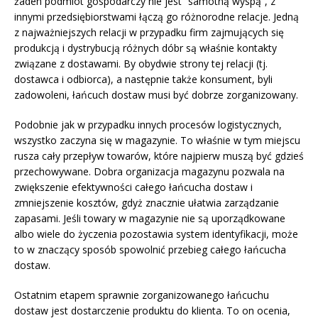
żaden podmiot gospodarczy nie jest “samotną wyspą”, z
innymi przedsiębiorstwami łączą go różnorodne relacje. Jedną
z najważniejszych relacji w przypadku firm zajmujących się
produkcją i dystrybucją różnych dóbr są właśnie kontakty
związane z dostawami. By obydwie strony tej relacji (tj.
dostawca i odbiorca), a następnie także konsument, byli
zadowoleni, łańcuch dostaw musi być dobrze zorganizowany.
Podobnie jak w przypadku innych procesów logistycznych,
wszystko zaczyna się w magazynie. To właśnie w tym miejscu
rusza cały przepływ towarów, które najpierw muszą być gdzieś
przechowywane. Dobra organizacja magazynu pozwala na
zwiększenie efektywności całego łańcucha dostaw i
zmniejszenie kosztów, gdyż znacznie ułatwia zarządzanie
zapasami. Jeśli towary w magazynie nie są uporządkowane
albo wiele do życzenia pozostawia system identyfikacji, może
to w znaczący sposób spowolnić przebieg całego łańcucha
dostaw.
Ostatnim etapem sprawnie zorganizowanego łańcuchu
dostaw jest dostarczenie produktu do klienta. To on ocenia,