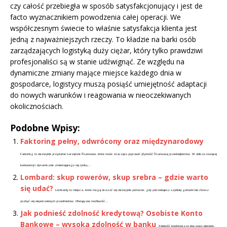
czy całość przebiegła w sposób satysfakcjonujący i jest de
facto wyznacznikiem powodzenia całej operacji. We
współczesnym świecie to właśnie satysfakcja klienta jest
jedną z najważniejszych rzeczy. To kładzie na barki osób
zarządzających logistyką duży ciężar, który tylko prawdziwi
profesjonaliści są w stanie udźwignąć. Ze względu na
dynamiczne zmiany mające miejsce każdego dnia w
gospodarce, logistycy muszą posiąść umiejętność adaptacji
do nowych warunków i reagowania w nieoczekiwanych
okolicznościach.
Podobne Wpisy:
Faktoring pełny, odwrócony oraz międzynarodowy
Faktoring to niezwykle przydatne narzędzie finansowe, które może znacząco poprawić płynność finansową przedsiębiorstw. W obliczu rosnącej
konkurencji i dynamicznie zmieniającego się rynku,...
Lombard: skup rowerów, skup srebra – gdzie warto
się udać?
Lombardy to miejsca, które mogą okazać się niezwykle pomocne, gdy potrzebujesz szybkiej gotówki lub chcesz
pozbyć się niepotrzebnych przedmiotów. Oferują one możliwość...
Jak podnieść zdolność kredytową? Osobiste Konto
Bankowe – wysoka zdolność w banku
Zdolność kredytowa to kluczowy element,