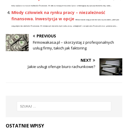
który wpływa na nasze możliwości finansowe. W obliczu rosnących kosztów życia i zmieniającej się sytuacji ekonomicznej, wielu...
Młody człowiek na rynku pracy – niezależność
finansowa. Inwestycja w opcje
Młodzi ludzie stoją przed nie lada wyzwaniem, jakim jest
osiągnięcie niezależności finansowej. W dzisiejszym dynamicznym rynku pracy, umiejętność zarządzania finansami oraz generowania...
PREVIOUS
Firmowakasa.pl – skorzystaj z profesjonalnych
usług firmy, takich jak faktoring
NEXT
Jakie usługi oferuje biuro rachunkowe?
OSTATNIE WPISY