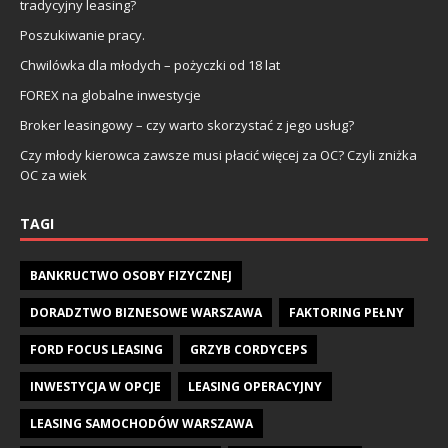
tradycyjny leasing?
Poszukiwanie pracy.
Chwilówka dla młodych – pożyczki od 18 lat
FOREX na globalne inwestycje
Broker leasingowy – czy warto skorzystać z jego usług?
Czy młody kierowca zawsze musi płacić więcej za OC? Czyli zniżka
OC za wiek
TAGI
BANKRUCTWO OSOBY FIZYCZNEJ
DORADZTWO BIZNESOWE WARSZAWA
FAKTORING PEŁNY
FORD FOCUS LEASING
GRZYB CORDYCEPS
INWESTYCJA W OPCJE
LEASING OPERACYJNY
LEASING SAMOCHODÓW WARSZAWA