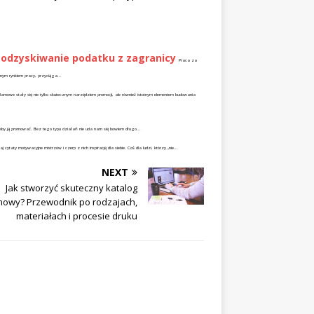
– odzyskiwanie podatku z zagranicy
Praca za
jnym rynkiem pracy, przyciąga...
lamowe stały się nie tylko skutecznym narzędziem promocji, ale również istotnym elementem budowania
by ją promować. Bez tego typu działań nie uda nam się bowiem długo...
ytaty motywacyjne mistrzów i czerp z nich inspirację dla siebie. Coś dla ludzi, którzy „nie...
NEXT
Jak stworzyć skuteczny katalog
mowy? Przewodnik po rodzajach,
materiałach i procesie druku