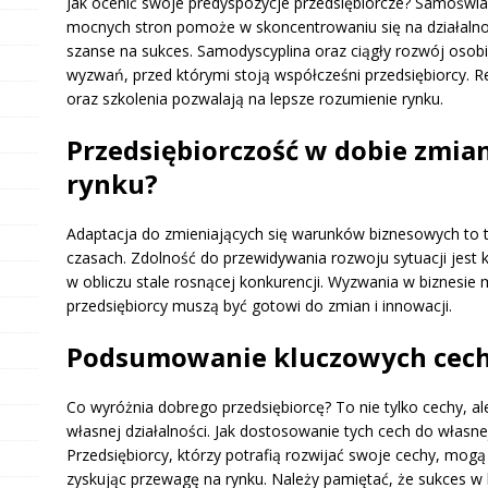
Jak ocenić swoje predyspozycje przedsiębiorcze? Samoświ
mocnych stron pomoże w skoncentrowaniu się na działalnoś
szanse na sukces. Samodyscyplina oraz ciągły rozwój osob
wyzwań, przed którymi stoją współcześni przedsiębiorcy. 
oraz szkolenia pozwalają na lepsze rozumienie rynku.
Przedsiębiorczość w dobie zmian
rynku?
Adaptacja do zmieniających się warunków biznesowych to te
czasach. Zdolność do przewidywania rozwoju sytuacji jest 
w obliczu stale rosnącej konkurencji. Wyzwania w biznesie
przedsiębiorcy muszą być gotowi do zmian i innowacji.
Podsumowanie kluczowych cech 
Co wyróżnia dobrego przedsiębiorcę? To nie tylko cechy, a
własnej działalności. Jak dostosowanie tych cech do własne
Przedsiębiorcy, którzy potrafią rozwijać swoje cechy, mog
zyskując przewagę na rynku. Należy pamiętać, że sukces w b