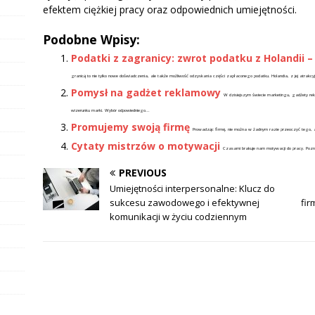
efektem ciężkiej pracy oraz odpowiednich umiejętności.
Podobne Wpisy:
Podatki z zagranicy: zwrot podatku z Holandii 
granicą to nie tylko nowe doświadczenia, ale także możliwość odzyskania części zapłaconego podatku. Holandia, z jej atrakcy
Pomysł na gadżet reklamowy
W dzisiejszym świecie marketingu, gadżety rek
wizerunku marki. Wybór odpowiedniego...
Promujemy swoją firmę
Prowadząc firmę, nie można w żadnym razie przeoczyć tego, a
Cytaty mistrzów o motywacji
Czasami brakuje nam motywacji do pracy. Poznaj c
PREVIOUS
Umiejętności interpersonalne: Klucz do
sukcesu zawodowego i efektywnej
fir
komunikacji w życiu codziennym