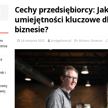
Cechy przedsiębiorcy: Ja
umiejętności kluczowe d
biznesie?
28 sierpnia 2023
bridgebase.pl
Biznes i finanse
am
zenia
la
ik i
owej:
owej