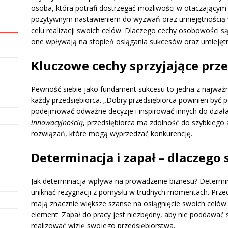
osoba, która potrafi dostrzegać możliwości w otaczającym j
pozytywnym nastawieniem do wyzwań oraz umiejętnością
celu realizacji swoich celów. Dlaczego cechy osobowości s
one wpływają na stopień osiągania sukcesów oraz umiejętn
Kluczowe cechy sprzyjające prze
Pewność siebie jako fundament sukcesu to jedna z najważn
każdy przedsiębiorca. „Dobry przedsiębiorca powinien być 
podejmować odważne decyzje i inspirować innych do działa
innowacyjnością
, przedsiębiorca ma zdolność do szybkiego 
rozwiązań, które mogą wyprzedzać konkurencję.
Determinacja i zapał – dlaczego
Jak determinacja wpływa na prowadzenie biznesu? Determin
uniknąć rezygnacji z pomysłu w trudnych momentach. Przeds
mają znacznie większe szanse na osiągnięcie swoich celów.
element. Zapał do pracy jest niezbędny, aby nie poddawać
realizować wizję swojego przedsiębiorstwa.