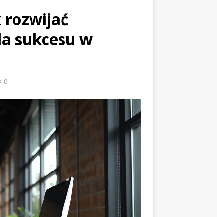
k rozwijać
la sukcesu w
0