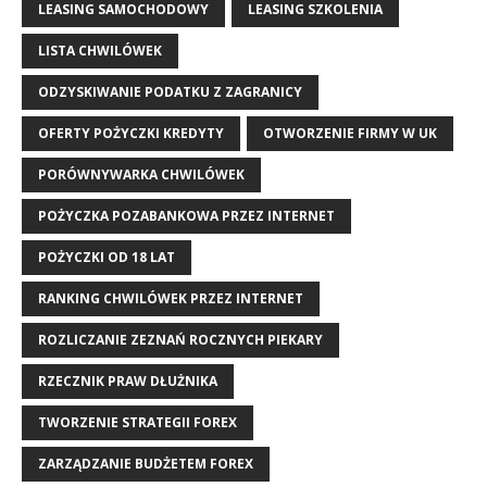
LEASING SAMOCHODOWY
LEASING SZKOLENIA
LISTA CHWILÓWEK
ODZYSKIWANIE PODATKU Z ZAGRANICY
OFERTY POŻYCZKI KREDYTY
OTWORZENIE FIRMY W UK
PORÓWNYWARKA CHWILÓWEK
POŻYCZKA POZABANKOWA PRZEZ INTERNET
POŻYCZKI OD 18 LAT
RANKING CHWILÓWEK PRZEZ INTERNET
ROZLICZANIE ZEZNAŃ ROCZNYCH PIEKARY
RZECZNIK PRAW DŁUŻNIKA
TWORZENIE STRATEGII FOREX
ZARZĄDZANIE BUDŻETEM FOREX