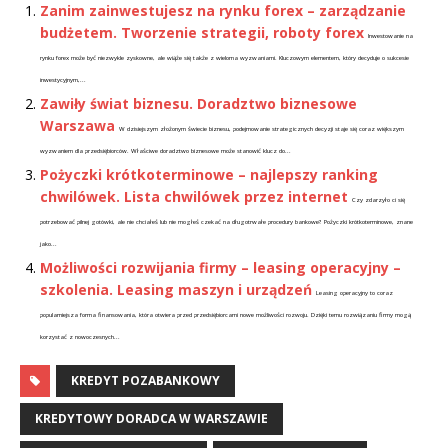
Zanim zainwestujesz na rynku forex – zarządzanie
budżetem. Tworzenie strategii, roboty forex
Inwestowanie na
rynku forex może być niezwykle zyskowne, ale wiąże się także z wieloma wyzwaniami. Kluczowym elementem, który decyduje o sukcesie
inwestycyjnym,...
Zawiły świat biznesu. Doradztwo biznesowe
Warszawa
W dzisiejszym złożonym świecie biznesu, podejmowanie strategicznych decyzji staje się coraz większym
wyzwaniem dla przedsiębiorców. Właściwe doradztwo biznesowe może stanowić klucz do...
Pożyczki krótkoterminowe – najlepszy ranking
chwilówek. Lista chwilówek przez internet
Czy zdarzyło ci się
potrzebować pilnej gotówki, ale nie chciałeś lub nie mogłeś czekać na długotrwałe procedury bankowe? Pożyczki krótkoterminowe, znane
jako...
Możliwości rozwijania firmy – leasing operacyjny –
szkolenia. Leasing maszyn i urządzeń
Leasing operacyjny to coraz
popularniejsza forma finansowania, która otwiera przed przedsiębiorcami nowe możliwości rozwoju. Dzięki temu rozwiązaniu firmy mogą
korzystać z nowoczesnych...
KREDYT POZABANKOWY
KREDYTOWY DORADCA W WARSZAWIE