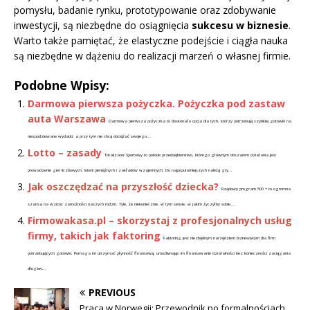
pomysłu, badanie rynku, prototypowanie oraz zdobywanie
inwestycji, są niezbędne do osiągnięcia
sukcesu w biznesie
.
Warto także pamiętać, że elastyczne podejście i ciągła nauka
są niezbędne w dążeniu do realizacji marzeń o własnej firmie.
Podobne Wpisy:
Darmowa pierwsza pożyczka. Pożyczka pod zastaw
auta Warszawa
Darmowa pierwsza pożyczka to doskonała opcja dla tych, którzy potrzebują szybkiej gotówki na
niespodziewane wydatki, a przy tym nie chcą obciążać swojego...
Lotto – zasady
Totalizator Sportowy to polskie przedsiębiorstwo, którego głównym obszarem działania jest
prowadzenie gier liczbowych, loterii pieniężnych i zakładów wzajemnych. Do najpopularniejszych należą gry...
Jak oszczędzać na przyszłość dziecka?
Rządowy program 500 + to ogromna
szansa na wzrost zamożności naszych rodzin. Tyle, że niekoniecznie, w tym sensie, w jakim życzyłby sobie...
Firmowakasa.pl – skorzystaj z profesjonalnych usług
firmy, takich jak faktoring
Faktoring jest niezbędnym narzędziem biznesowym dla firm
potrzebujących gotówki. Pomaga im utrzymać płynność finansową, umożliwiając im finansowanie działalności bez konieczności zaciągania
długów...
PREVIOUS
Praca w Norwegii: Przewodnik po formalnościach,