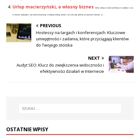
Urlop macierzyński, a własny biznes
Okres urlopu macierzyńskiego to piękny czas
w którym opiekujesz się nowonarodzoną, malutką osóbką. Jesteś cała dla niej. Jednak po pewnym okresie, w...
PREVIOUS
Hostessy na targach i konferencjach: Kluczowe
umiejętności i zadania, które przyciągają klientów
do Twojego stoiska
NEXT
Audyt SEO: Klucz do zwiększenia widoczności i
efektywności działań w Internecie
OSTATNIE WPISY