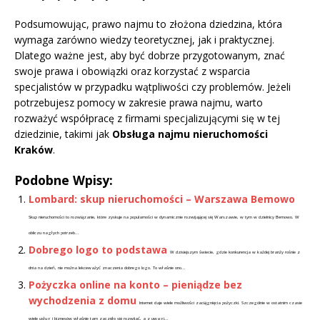
Podsumowując, prawo najmu to złożona dziedzina, która
wymaga zarówno wiedzy teoretycznej, jak i praktycznej.
Dlatego ważne jest, aby być dobrze przygotowanym, znać
swoje prawa i obowiązki oraz korzystać z wsparcia
specjalistów w przypadku wątpliwości czy problemów. Jeżeli
potrzebujesz pomocy w zakresie prawa najmu, warto
rozważyć współpracę z firmami specjalizującymi się w tej
dziedzinie, takimi jak
Obsługa najmu nieruchomości
Kraków
.
Podobne Wpisy:
Lombard: skup nieruchomości – Warszawa Bemowo
Skup nieruchomości to rozwiązanie, które zyskuje na popularności w dynamicznie rozwijającej się Warszawie, w tym w dzielnicy Bemowo. W
obliczu nagłych potrzeb...
Dobrego logo to podstawa
W dzisiejszym świecie, gdzie konkurencja w każdej branży rośnie z
dnia na dzień, nie można lekceważyć znaczenia dobrego logo. To właśnie ono...
Pożyczka online na konto – pieniądze bez
wychodzenia z domu
Internet daje wiele możliwości zaciągnięcia pożyczki. Szczególnie w ostatnim czasie
wiele usług i biznesów właśnie tam zaczęło się rozwijać, a z uwagi...