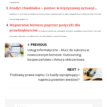
wydatkowania...
Kredyt chwilówka – pomoc w kryzysowej sytuacji
W
dzisiejszych czasach pożyczki chwilówki cieszą się ogromnym zainteresowaniem. W dobie galopującej inflacji i rosnących kosztów życia wiele
osób potrzebuje pieniędzy na...
Wspieranie biznesu poprzez pożyczki dla
przedsiębiorców
W dzisiejszym dynamicznie zmieniającym się świecie, przedsiębiorcy muszą stawiać czoła wielu
wyzwaniom związanym z rozwojem ich firm. W takim kontekście, wsparcie finansowe...
PREVIOUS
Usługi informatyczne – klucz do sukcesu w
nowoczesnym biznesie: Outsourcing,
bezpieczeństwo i chmura obliczeniowa
NEXT
Podstawy prawa najmu: Co każdy wynajmujący i
najemca powinien wiedzieć?