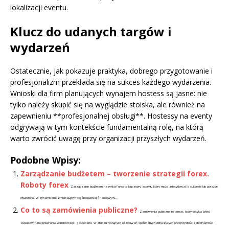
lokalizacji eventu.
Klucz do udanych targów i
wydarzeń
Ostatecznie, jak pokazuje praktyka, dobrego przygotowanie i
profesjonalizm przekłada się na sukces każdego wydarzenia.
Wnioski dla firm planujących wynajem hostess są jasne: nie
tylko należy skupić się na wyglądzie stoiska, ale również na
zapewnieniu **profesjonalnej obsługi**. Hostessy na eventy
odgrywają w tym kontekście fundamentalną rolę, na którą
warto zwrócić uwagę przy organizacji przyszłych wydarzeń.
Podobne Wpisy:
Zarządzanie budżetem – tworzenie strategii forex.
Roboty forex
Zarządzanie budżetem na rynku Forex to kluczowy aspekt, który może zdecydować o sukcesie lub porażce
inwestora. W dynamicznie zmieniającym się środowisku finansowym,...
Co to są zamówienia publiczne?
Zamówienia publiczne to temat, który dotyka wielu
aspektów funkcjonowania administracji i gospodarki. W obliczu rosnących oczekiwań społecznych dotyczących przejrzystości i efektywności