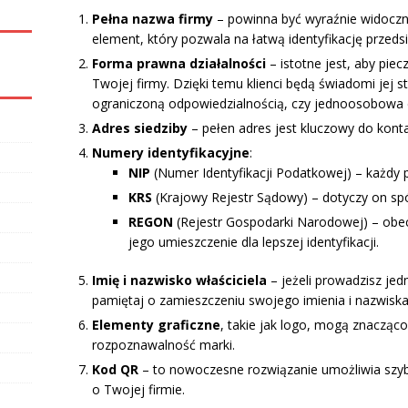
Pełna nazwa firmy
– powinna być wyraźnie widoczn
element, który pozwala na łatwą identyfikację przeds
Forma prawna działalności
– istotne jest, aby pie
Twojej firmy. Dzięki temu klienci będą świadomi jej s
ograniczoną odpowiedzialnością, czy jednoosobowa 
Adres siedziby
– pełen adres jest kluczowy do kont
Numery identyfikacyjne
:
NIP
(Numer Identyfikacji Podatkowej) – każdy 
KRS
(Krajowy Rejestr Sądowy) – dotyczy on s
REGON
(Rejestr Gospodarki Narodowej) – obecn
jego umieszczenie dla lepszej identyfikacji.
Imię i nazwisko właściciela
– jeżeli prowadzisz je
pamiętaj o zamieszczeniu swojego imienia i nazwiska
Elementy graficzne
, takie jak logo, mogą znacząc
rozpoznawalność marki.
Kod QR
– to nowoczesne rozwiązanie umożliwia szyb
o Twojej firmie.