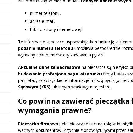
Nie można zapomnieć o dodaniu
danych kontaktowych
numer telefonu,
adres e-mail,
link do strony internetowej.
Te informacje znacząco usprawniają komunikację z klientam
podanie numeru telefonu
umożliwia bezpośrednie rozmo
wymiany dokumentów czy zadawania pytań.
Aktualne dane teleadresowe
na pieczątce są nie tylko p
budowania profesjonalnego wizerunku
firmy i zwiększ
pamiętać, że wszystkie te informacje muszą być zgodne z
Sądowym (KRS)
lub innym właściwym rejestrze.
Co powinna zawierać pieczątka f
wymagania prawne?
Pieczątka firmowa
pełni niezwykle istotną rolę w identyfi
ważnych dokumentów. Zgodnie z obowiązującymi przepisam