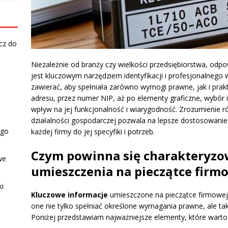
cz do
Niezależnie od branży czy wielkości przedsiębiorstwa, od
jest kluczowym narzędziem identyfikacji i profesjonalnego 
zawierać, aby spełniała zarówno wymogi prawne, jak i prak
adresu, przez numer NIP, aż po elementy graficzne, wybór 
wpływ na jej funkcjonalność i wiarygodność. Zrozumienie r
działalności gospodarczej pozwala na lepsze dostosowani
ego
każdej firmy do jej specyfiki i potrzeb.
Czym powinna się charakteryzo
we
umieszczenia na pieczątce firm
ki
Kluczowe informacje
umieszczone na pieczątce firmowej
one nie tylko spełniać określone wymagania prawne, ale takż
Poniżej przedstawiam najważniejsze elementy, które warto