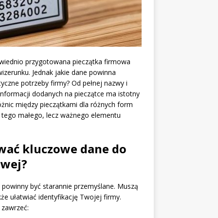
powiednio przygotowana pieczątka firmowa
wizerunku. Jednak jakie dane powinna
tyczne potrzeby firmy? Od pełnej nazwy i
informacji dodanych na pieczątce ma istotny
óżnic między pieczątkami dla różnych form
e tego małego, lecz ważnego elementu
wać kluczowe dane do
owej?
 powinny być starannie przemyślane. Muszą
e ułatwiać identyfikację Twojej firmy.
 zawrzeć: