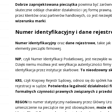
Dobrze zaprojektowana pieczątka
powinna być zarówno 
skutecznie oddaje charakter działalności i jej formę prawn
przez klientów oraz partnerów handlowych, co jest niezwykl
wizerunku marki
.
Numer identyfikacyjny i dane rejest
Numer identyfikacyjny
oraz
dane rejestrowe
, takie jak
elementy pieczątki firmowej.
NIP
, czyli Numer Identyfikacji Podatkowej, jest niezwykle 
Dzięki niemu możliwa jest weryfikacja autentyczności firm
identyfikacja przez instytucje skarbowe.
To nieodzowny sk
KRS
, czyli Krajowy Rejestr Sądowy, odnosi się do spółek ha
rejestracji w sądzie.
Potwierdza legalność działalności 
formalnych czynności prawnych związanych z przeds
REGON
to numer statystyczny nadawany przez Główny Urzą
umieszczenie na pieczątce nie jest obowiązkowe,
może ok