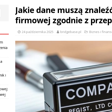
Jakie dane muszą znaleźć
firmowej zgodnie z prze
24 października 2025
bridgebase.pl
Biznes i finans
am
zenia
la
ik i
owej:
owej