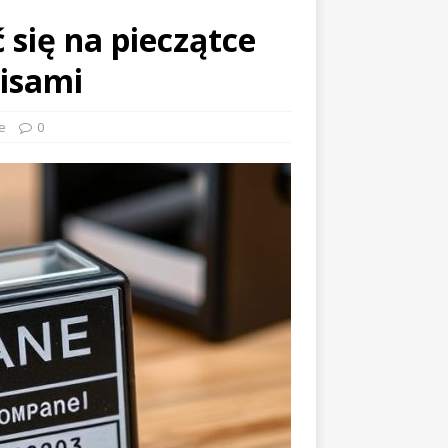
 się na pieczątce
pisami
e
0