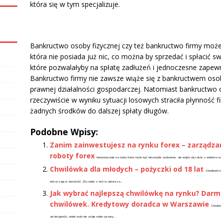
która się w tym specjalizuje.
Bankructwo osoby fizycznej czy też bankructwo firmy może
która nie posiada już nic, co można by sprzedać i spłacić s
które pozwalałyby na spłatę zadłużeń i jednoczesne zapew
Bankructwo firmy nie zawsze wiąże się z bankructwem osob
prawnej działalności gospodarczej. Natomiast bankructwo 
rzeczywiście w wyniku sytuacji losowych straciła płynność f
żadnych środków do dalszej spłaty długów.
Podobne Wpisy:
Zanim zainwestujesz na rynku forex – zarządza
roboty forex
Inwestowanie na rynku forex może być niezwykle zyskowne, ale wiąże się także z wieloma w
Chwilówka dla młodych – pożyczki od 18 lat
Chwilówki 
wkraczają w dorosłość. Dla wielu z nich to pierwsza...
Jak wybrać najlepszą chwilówkę na rynku? Dar
chwilówek. Kredytowy doradca w Warszawie
Chwilów
atrakcyjności, wiele osób nie zdaje sobie sprawy...