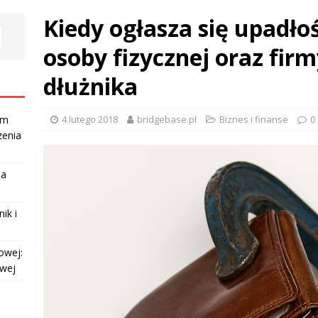
Kiedy ogłasza się upadł
osoby fizycznej oraz fir
dłużnika
4 lutego 2018
bridgebase.pl
Biznes i finanse
0
am
zenia
la
ik i
owej:
owej