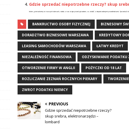
Gdzie sprzedać niepotrzebne rzeczy? skup srebr
które gromadzimy w naszych domach, wielu z nas staje przed pytaniem, co zrobić z niepotrzebnymi przedmiotami. Sprzedaż ich
BANKRUCTWO OSOBY FIZYCZNEJ
BIZNESOWY ŚW
DORADZTWO BIZNESOWE WARSZAWA
KREDYTOWY DO
LEASING SAMOCHODÓW WARSZAWA
ŁATWY KREDYT
NIEZALEŻNOŚĆ FINANSOWA
ODZYSKIWANIE PODATKU 
OTWORZENIE FIRMY W ANGLII
POŻYCZKI OD 18 LAT
ROZLICZANIE ZEZNAŃ ROCZNYCH PIEKARY
TWORZENIE 
ZWROT PODATKU NIEMCY
PREVIOUS
Gdzie sprzedać niepotrzebne rzeczy?
skup srebra, elektronarzędzi –
lombard