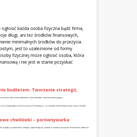
 ogłosić każda osoba fizyczna bądź firma,
woje długi, ani też środków finansowych,
nienie minimalnych środków do przeżycia.
istym, jest to uzależnione od formy
osoby fizycznej może ogłosić osoba, która
inansową i nie jest w stanie pozyskać
nie budżetem. Tworzenie strategii,
yzwaniami. Kluczowym elementem, który decyduje o sukcesie inwestycyjnym,...
to coraz popularniejsza forma wsparcia finansowego, szczególnie wśród młodych ludzi, którzy właśnie
mowe chwilówki – porównywarka
ki zyskują na popularności, oferując szybki dostęp do gotówki w trudnych sytuacjach finansowych. Mimo ich