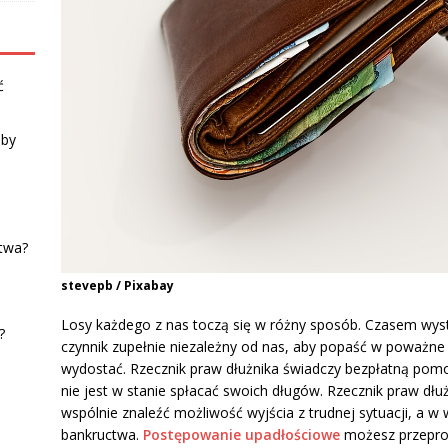
ć
oby
stwa?
stevepb / Pixabay
Losy każdego z nas toczą się w różny sposób. Czasem wys
?
czynnik zupełnie niezależny od nas, aby popaść w poważne 
wydostać. Rzecznik praw dłużnika świadczy bezpłatną pomo
nie jest w stanie spłacać swoich długów. Rzecznik praw dł
wspólnie znaleźć możliwość wyjścia z trudnej sytuacji, a w 
bankructwa.
Postępowanie upadłościowe
możesz przeprow