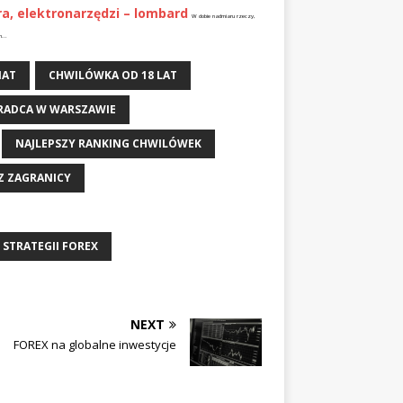
a, elektronarzędzi – lombard
W dobie nadmiaru rzeczy,
...
IAT
CHWILÓWKA OD 18 LAT
RADCA W WARSZAWIE
NAJLEPSZY RANKING CHWILÓWEK
Z ZAGRANICY
STRATEGII FOREX
NEXT
FOREX na globalne inwestycje