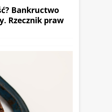
ość? Bankructwo
my. Rzecznik praw