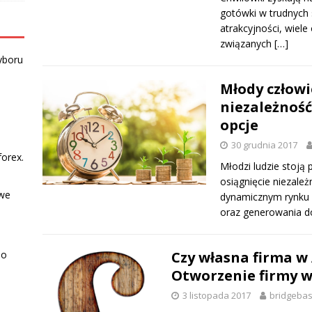
gotówki w trudnych 
atrakcyjności, wiele
związanych
[…]
yboru
Młody człowi
niezależność
opcje
30 grudnia 2017
forex.
Młodzi ludzie stoją 
osiągnięcie niezależ
owe
dynamicznym rynku p
oraz generowania d
Czy własna firma w 
po
Otworzenie firmy 
3 listopada 2017
bridgebas