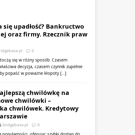
a się upadłość? Bankructwo
nej oraz firmy. Rzecznik praw
ridgebase.pl
0
 toczą się w różny sposób. Czasem
właściwa decyzja, czasem czynnik zupełnie
 aby popaść w poważne kłopoty
[…]
ajlepszą chwilówkę na
owe chwilówki –
a chwilówek. Kredytowy
arszawie
bridgebase.pl
0
a popularności, oferując szybki dostęp do