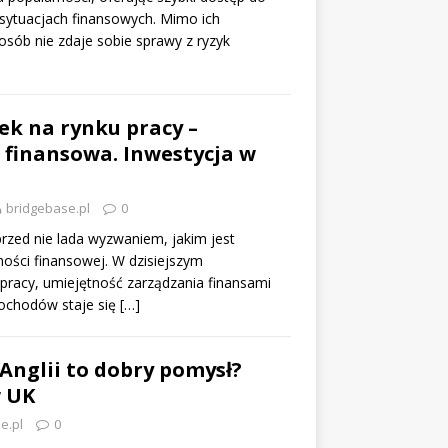
sytuacjach finansowych. Mimo ich
 osób nie zdaje sobie sprawy z ryzyk
ek na rynku pracy –
 finansowa. Inwestycja w
bridgebase.pl
0
przed nie lada wyzwaniem, jakim jest
ności finansowej. W dzisiejszym
racy, umiejętność zarządzania finansami
ochodów staje się
[…]
Anglii to dobry pomysł?
w UK
e.pl
0