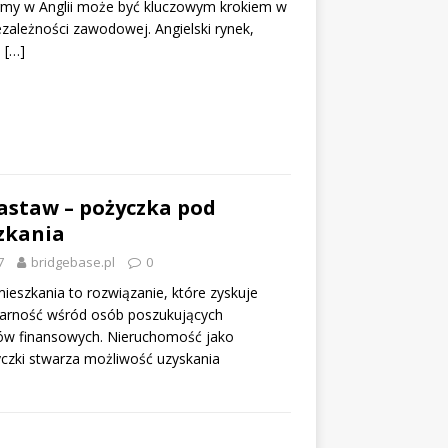
irmy w Anglii może być kluczowym krokiem w
ezależności zawodowej. Angielski rynek,
a
[…]
astaw – pożyczka pod
zkania
7
bridgebase.pl
0
ieszkania to rozwiązanie, które zyskuje
larność wśród osób poszukujących
w finansowych. Nieruchomość jako
czki stwarza możliwość uzyskania