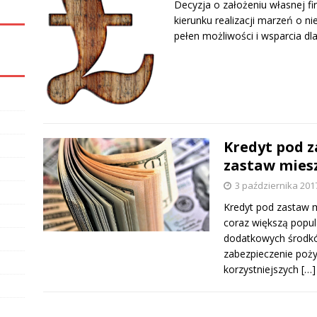
Decyzja o założeniu własnej f
kierunku realizacji marzeń o ni
pełen możliwości i wsparcia dl
Kredyt pod z
zastaw mies
3 października 201
Kredyt pod zastaw m
coraz większą popu
dodatkowych środkó
zabezpieczenie poży
korzystniejszych
[…]