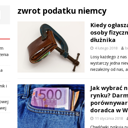
zwrot podatku niemcy
Kiedy ogłasz
osoby fizycz
dłużnika
4 lutego 2018
b
am
zenia
Losy każdego z nas
wystarczy jedna nie
niezależny od nas,
la
ik i
Jak wybrać n
rynku? Darm
porównywark
owej:
owej
doradca w W
11 stycznia 2018
Chwilówki zyskują n