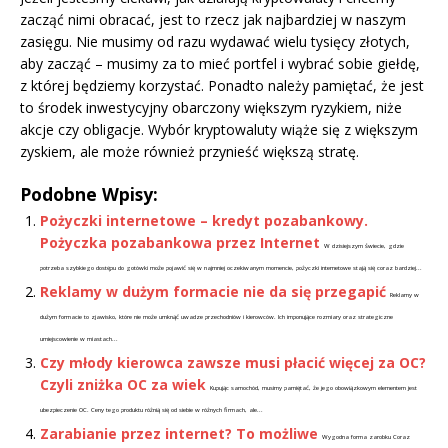
zacząć nimi obracać, jest to rzecz jak najbardziej w naszym
zasięgu. Nie musimy od razu wydawać wielu tysięcy złotych,
aby zacząć – musimy za to mieć portfel i wybrać sobie giełdę,
z której będziemy korzystać. Ponadto należy pamiętać, że jest
to środek inwestycyjny obarczony większym ryzykiem, niże
akcje czy obligacje. Wybór kryptowaluty wiąże się z większym
zyskiem, ale może również przynieść większą stratę.
Podobne Wpisy:
Pożyczki internetowe – kredyt pozabankowy.
Pożyczka pozabankowa przez Internet
W dzisiejszym świecie, gdzie
potrzeba szybkiego dostępu do gotówki może pojawić się w najmniej oczekiwanym momencie, pożyczki internetowe stają się coraz bardziej...
Reklamy w dużym formacie nie da się przegapić
Reklamy w
dużym formacie to zjawisko, które nie może umknąć uwadze przechodniów i kierowców. Ich imponujące rozmiary oraz strategiczne
umiejscowienie w miastach...
Czy młody kierowca zawsze musi płacić więcej za OC?
Czyli zniżka OC za wiek
Kupując samochód, musimy pamiętać, że jego obowiązkowym elementem jest
ubezpieczenie OC. Ceny tego produktu różnią się od siebie w różnych firmach, ale...
Zarabianie przez internet? To możliwe
Wygodna forma zarobku Coraz