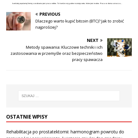
bardziej popularną formą zarabiania jest praca online. To bardzo wygodne rozwiązanie, które jest realne. Praca w domu oznacza...
PREVIOUS
Dlaczego warto kupić bitcoin (BTC)? Jak to zrobić
najprościej?
NEXT
Metody spawania: Kluczowe techniki i ich
zastosowania w przemyśle oraz bezpieczeństwo
pracy spawacza
OSTATNIE WPISY
Rehabilitacja po prostatektomii: harmonogram powrotu do