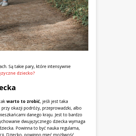
h. Są takie pary, które intensywnie
ęzyczne dziecko?
ecka
 tak
warto to zrobić
, jeśli jest taka
rzy okazji podróży, przeprowadzki, albo
 mieszkańcami danego kraju. Jest to bardzo
Wychowanie dwujęzycznego dziecka wymaga
dziecka. Powinna to być nauka regularna,
cji. Dziecko, powinno mieć możliwość