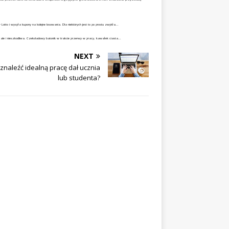
Lotto i wysyła kupony na kolejne losowania. Dla niektórych jest to po prostu zwykła...
, ale i nieszkodliwa. Czekoladowy batonik w trakcie przerwy w pracy, kawałek ciasta...
NEXT
 znaleźć idealną pracę dał ucznia
lub studenta?