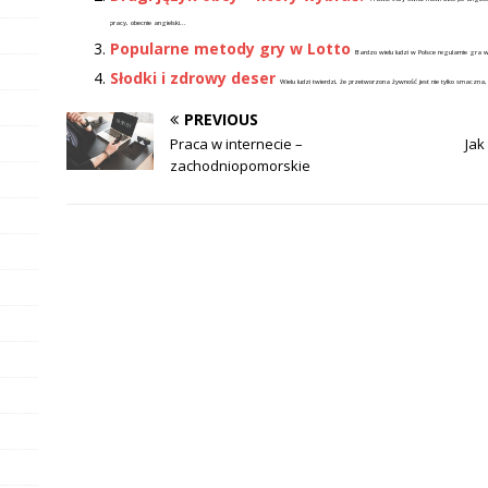
pracy, obecnie angielski...
Popularne metody gry w Lotto
Bardzo wielu ludzi w Polsce regularnie gra w 
Słodki i zdrowy deser
Wielu ludzi twierdzi, że przetworzona żywność jest nie tylko smaczna
PREVIOUS
Praca w internecie –
Jak
zachodniopomorskie