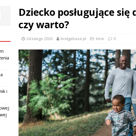
Dziecko posługujące się
czy warto?
24 lutego 2020
bridgebase.pl
Inne
0
am
zenia
la
ik i
owej:
owej