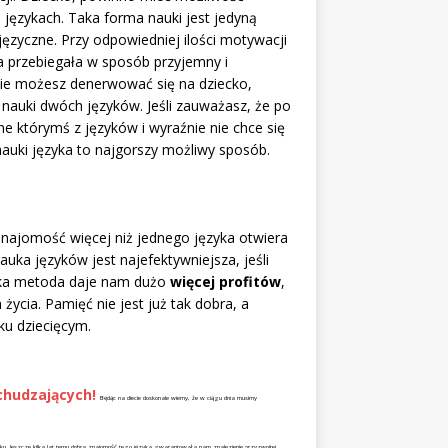
h językach. Taka forma nauki jest jedyną
języczne. Przy odpowiedniej ilości motywacji
a przebiegała w sposób przyjemny i
Nie możesz denerwować się na dziecko,
 nauki dwóch języków. Jeśli zauważasz, że po
ane którymś z języków i wyraźnie nie chce się
nauki języka to najgorszy możliwy sposób.
Znajomość więcej niż jednego języka otwiera
uka języków jest najefektywniejsza, jeśli
Taka metoda daje nam dużo
więcej profitów
,
życia. Pamięć nie jest już tak dobra, a
ku dziecięcym.
chudzających!
Będąc na diecie doskonale wiemy, że w ciągu dnia musimy
sku. Jeszcze kilka lat temu dobra znajomość tego języka gwarantowała nam znalezienie przyzwoitej