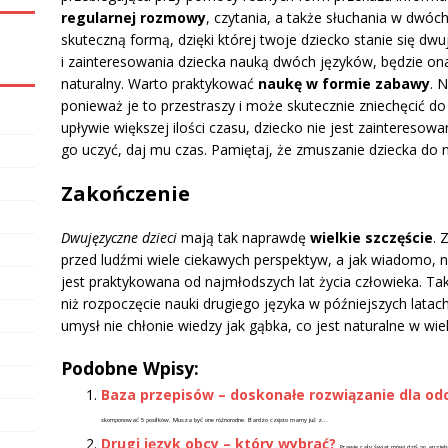
regularnej rozmowy
, czytania, a także słuchania w dwóc
skuteczną formą, dzięki której twoje dziecko stanie się dwu
i zainteresowania dziecka nauką dwóch języków, będzie on
naturalny. Warto praktykować
naukę w formie zabawy
. 
ponieważ je to przestraszy i może skutecznie zniechęcić do
upływie większej ilości czasu, dziecko nie jest zainteresow
go uczyć, daj mu czas. Pamiętaj, że zmuszanie dziecka do 
Zakończenie
Dwujęzyczne dzieci
mają tak naprawdę
wielkie szczęście
. 
przed ludźmi wiele ciekawych perspektyw, a jak wiadomo, na
jest praktykowana od najmłodszych lat życia człowieka. 
niż rozpoczęcie nauki drugiego języka w późniejszych latach 
umysł nie chłonie wiedzy jak gąbka, co jest naturalne w wie
Podobne Wpisy:
Baza przepisów – doskonałe rozwiązanie dla od
skomponować 5 posiłków. Musza być one różnorodne. Bardzo często mamy już z...
Drugi język obcy – który wybrać?
Prawie cały świat mówi dziś po angiel