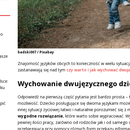
po
badski007 / Pixabay
asze
Znajomość języków obcych to konieczność w wielu sytuacjac
zastanawiają się nad tym
czy warto i jak wychować dwuj
sce:
Wychowanie dwujęzycznego dzi
nku
Odpowiedź na pierwszą część pytania jest bardzo prosta –
możliwość. Dziecko posługujące się dwoma językami może p
pić
innej sytuacji życiowej łatwo i naturalnie porozumieć się z
wygodne rozwiązanie
, które warto sobie wypracować. 
pewnej ilości pracy, zarówno od rodziców jak i od samego 
przebiegająca przy pomocy różnych form przekazu informa