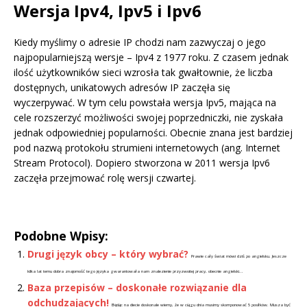
Wersja Ipv4, Ipv5 i Ipv6
Kiedy myślimy o adresie IP chodzi nam zazwyczaj o jego
najpopularniejszą wersje – Ipv4 z 1977 roku. Z czasem jednak
ilość użytkowników sieci wzrosła tak gwałtownie, że liczba
dostępnych, unikatowych adresów IP zaczęła się
wyczerpywać. W tym celu powstała wersja Ipv5, mająca na
cele rozszerzyć możliwości swojej poprzedniczki, nie zyskała
jednak odpowiedniej popularności. Obecnie znana jest bardziej
pod nazwą protokołu strumieni internetowych (ang. Internet
Stream Protocol). Dopiero stworzona w 2011 wersja Ipv6
zaczęła przejmować rolę wersji czwartej.
Podobne Wpisy:
Drugi język obcy – który wybrać?
Prawie cały świat mówi dziś po angielsku. Jeszcze
kilka lat temu dobra znajomość tego języka gwarantowała nam znalezienie przyzwoitej pracy, obecnie angielski...
Baza przepisów – doskonałe rozwiązanie dla
odchudzających!
Będąc na diecie doskonale wiemy, że w ciągu dnia musimy skomponować 5 posiłków. Musza być