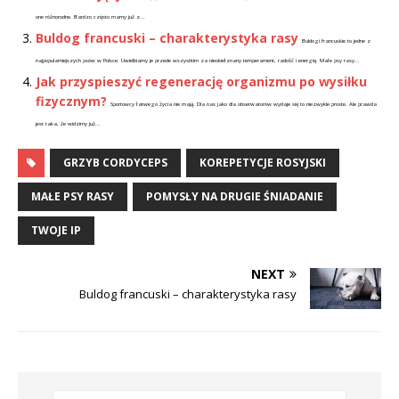
one różnorodne. Bardzo często mamy już z...
Buldog francuski – charakterystyka rasy
Buldogi francuskie to jedne z
najpopularniejszych psów w Polsce. Uwielbiamy je przede wszystkim za nieokiełznany temperament, radość i energię. Małe psy rasy...
Jak przyspieszyć regenerację organizmu po wysiłku
fizycznym?
Sportowcy łatwego życia nie mają. Dla nas jako dla obserwatorów wydaje się to niezwykle proste. Ale prawda
jest taka, że widzimy już...
GRZYB CORDYCEPS
KOREPETYCJE ROSYJSKI
MAŁE PSY RASY
POMYSŁY NA DRUGIE ŚNIADANIE
TWOJE IP
NEXT
Buldog francuski – charakterystyka rasy