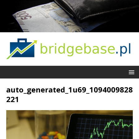
auto_generated_1u69_1094009828
221