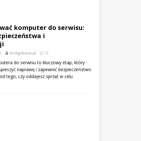
ować komputer do serwisu:
pieczeństwa i
ji
5
bridgebase.pl
0
tera do serwisu to kluczowy etap, który
spieszyć naprawę i zapewnić bezpieczeństwo
od tego, czy oddajesz sprzęt w celu