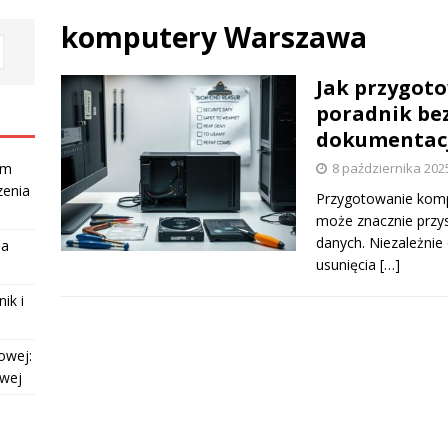
komputery Warszawa
Jak przygot
poradnik bez
dokumentac
8 października 202
am
zenia
Przygotowanie kompu
może znacznie przy
danych. Niezależnie 
la
usunięcia
[…]
ik i
owej:
owej