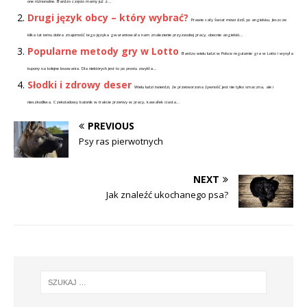
one różnorodne. Bardzo często mamy już z...
Drugi język obcy – który wybrać?
Prawie cały świat mówi dziś po angielsku. Jeszcze
kilka lat temu dobra znajomość tego języka gwarantowała nam znalezienie przyzwoitej pracy, obecnie angielski...
Popularne metody gry w Lotto
Bardzo wielu ludzi w Polsce regularnie gra w Lotto i wysyła
kupony na kolejne losowania. Dla niektórych jest to po prostu zwykła...
Słodki i zdrowy deser
Wielu ludzi twierdzi, że przetworzona żywność jest nie tylko smaczna, ale i
nieszkodliwa. Czekoladowy batonik w trakcie przerwy w pracy, kawałek ciasta...
PREVIOUS
Psy ras pierwotnych
NEXT
Jak znaleźć ukochanego psa?