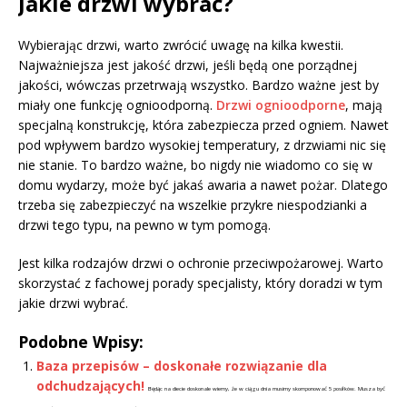
Jakie drzwi wybrać?
Wybierając drzwi, warto zwrócić uwagę na kilka kwestii.
Najważniejsza jest jakość drzwi, jeśli będą one porządnej
jakości, wówczas przetrwają wszystko. Bardzo ważne jest by
miały one funkcję ognioodporną.
Drzwi ognioodporne
, mają
specjalną konstrukcję, która zabezpiecza przed ogniem. Nawet
pod wpływem bardzo wysokiej temperatury, z drzwiami nic się
nie stanie. To bardzo ważne, bo nigdy nie wiadomo co się w
domu wydarzy, może być jakaś awaria a nawet pożar. Dlatego
trzeba się zabezpieczyć na wszelkie przykre niespodzianki a
drzwi tego typu, na pewno w tym pomogą.
Jest kilka rodzajów drzwi o ochronie przeciwpożarowej. Warto
skorzystać z fachowej porady specjalisty, który doradzi w tym
jakie drzwi wybrać.
Podobne Wpisy:
Baza przepisów – doskonałe rozwiązanie dla
odchudzających!
Będąc na diecie doskonale wiemy, że w ciągu dnia musimy skomponować 5 posiłków. Musza być