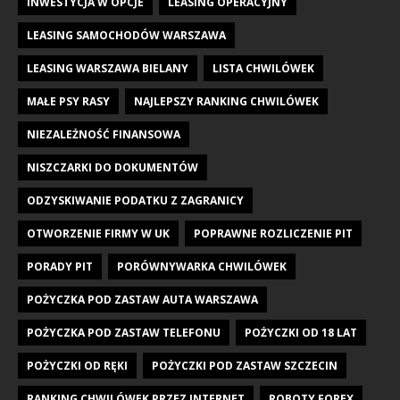
INWESTYCJA W OPCJE
LEASING OPERACYJNY
LEASING SAMOCHODÓW WARSZAWA
LEASING WARSZAWA BIELANY
LISTA CHWILÓWEK
MAŁE PSY RASY
NAJLEPSZY RANKING CHWILÓWEK
NIEZALEŻNOŚĆ FINANSOWA
NISZCZARKI DO DOKUMENTÓW
ODZYSKIWANIE PODATKU Z ZAGRANICY
OTWORZENIE FIRMY W UK
POPRAWNE ROZLICZENIE PIT
PORADY PIT
PORÓWNYWARKA CHWILÓWEK
POŻYCZKA POD ZASTAW AUTA WARSZAWA
POŻYCZKA POD ZASTAW TELEFONU
POŻYCZKI OD 18 LAT
POŻYCZKI OD RĘKI
POŻYCZKI POD ZASTAW SZCZECIN
RANKING CHWILÓWEK PRZEZ INTERNET
ROBOTY FOREX