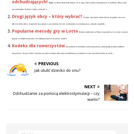
odchudzających!
Będąc na diecie doskonale wiemy, że w ciągu dnia musimy skomponować 5 posiłków. Musza być
one różnorodne. Bardzo często mamy już z...
Drugi język obcy – który wybrać?
Prawie cały świat mówi dziś po angielsku. Jeszcze
kilka lat temu dobra znajomość tego języka gwarantowała nam znalezienie przyzwoitej pracy, obecnie angielski...
Popularne metody gry w Lotto
Bardzo wielu ludzi w Polsce regularnie gra w Lotto i wysyła
kupony na kolejne losowania. Dla niektórych jest to po prostu zwykła...
Kodeks dla rowerzystów
Wszystkich uczestników ruchu drogowego obowiązują przepisy Kodeksu
drogowego. W jego treści zawarte są także przepisy dotyczące prawidłowego przemieszczania się rowerzystów w ruchu...
PREVIOUS
Jak utulić dziecko do snu?
NEXT
Odchudzanie za pomocą elektrostymulacji – czy
warto?