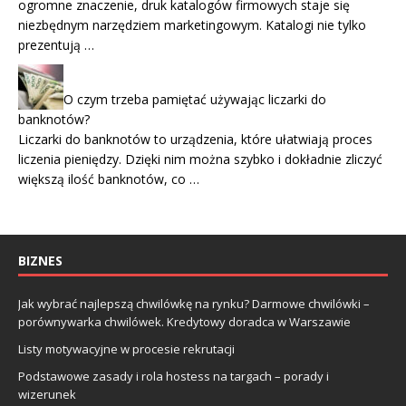
ogromne znaczenie, druk katalogów firmowych staje się
niezbędnym narzędziem marketingowym. Katalogi nie tylko
prezentują …
O czym trzeba pamiętać używając liczarki do
banknotów?
Liczarki do banknotów to urządzenia, które ułatwiają proces
liczenia pieniędzy. Dzięki nim można szybko i dokładnie zliczyć
większą ilość banknotów, co …
BIZNES
Jak wybrać najlepszą chwilówkę na rynku? Darmowe chwilówki –
porównywarka chwilówek. Kredytowy doradca w Warszawie
Listy motywacyjne w procesie rekrutacji
Podstawowe zasady i rola hostess na targach – porady i
wizerunek