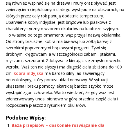
się również wspinać się na drzewa i mury oraz pływać. Jest
zwierzęciem ciepłolubnym dlatego występuje na obszarach, na
których przez cały rok panują dodatnie temperatury.
Ubarwienie kobry indyjskiej jest brązowe lub piaskowe z
charakterystycznym wzorem okularów na kapturze szyjnym.
To właśnie od tego ornamentu wąż przyjął nazwę okularnika.
Od strony brzusznej kobra ma białawą lub żółtą barwę z
szerokimi poprzecznymi brązowymi pręgami. Żywi się
drobnymi kręgowcami a w szczególności żabami, ptakami,
myszami, szczurami. Zdobywa je kierując się zmysłem węchu i
wzroku. Wąż ten nie słyszy i ma długość ciała zbliżoną do 180
cm.
kobra indyjska
ma bardzo silny jad zawierający
neurotoksyny, który poraża układ nerwowy. W sytuacji
ukąszenia i braku pomocy lekarskiej bardzo szybko może
wystąpić zgon człowieka. Warto wiedzieć, że gdy waż jest
zdenerwowany unosi pionowo w górę przednią część ciała i
rozpościera płaszcz z rysunkiem okularów.
Podobne Wpisy:
Baza przepisów – doskonałe rozwiązanie dla