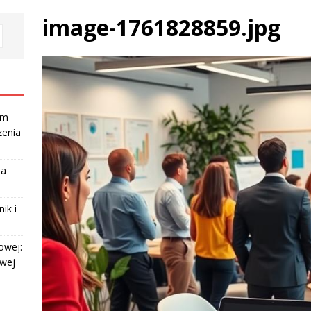
image-1761828859.jpg
am
zenia
la
ik i
owej:
owej