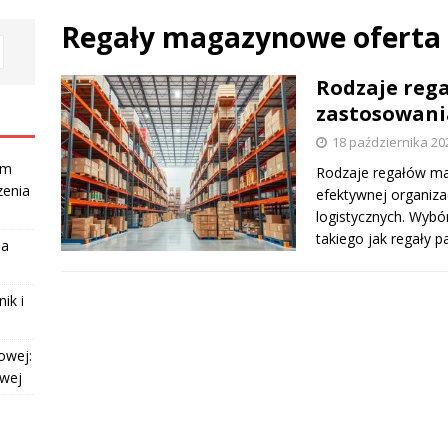
Regały magazynowe oferta
Rodzaje reg
zastosowani
18 października 20
am
Rodzaje regałów ma
zenia
efektywnej organiza
logistycznych. Wyb
takiego jak regały 
la
ik i
owej:
owej