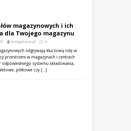
ałów magazynowych i ich
a dla Twojego magazynu
25
bridgebase.pl
0
gazynowych odgrywają kluczową rolę w
cji przestrzeni w magazynach i centrach
ór odpowiedniego systemu składowania,
paletowe, półkowe czy
[…]