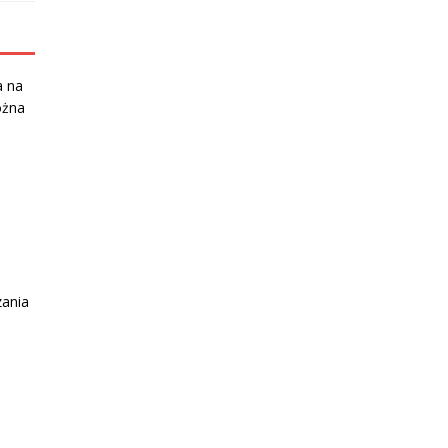
a na
ożna
zania