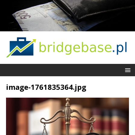
image-1761835364.jpg