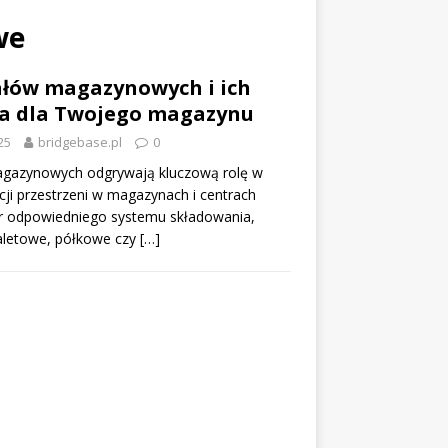
we
ałów magazynowych i ich
a dla Twojego magazynu
25
bridgebase.pl
0
gazynowych odgrywają kluczową rolę w
cji przestrzeni w magazynach i centrach
ór odpowiedniego systemu składowania,
paletowe, półkowe czy
[…]