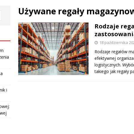
Używane regały magazyno
Rodzaje reg
zastosowani
18 października 20
am
Rodzaje regałów ma
zenia
efektywnej organiza
logistycznych. Wyb
takiego jak regały 
la
ik i
owej:
owej